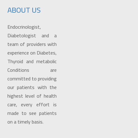
ABOUT US
Endocrinologist,
Diabetologist and a
team of providers with
experience on Diabetes,
Thyroid and metabolic
Conditions are
committed to providing
our patients with the
highest level of health
care, every effort is
made to see patients
on a timely basis.