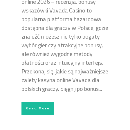
online 2026 – recenzja, bonusy,
wskazówki Vavada Casino to
popularna platforma hazardowa
dostępna dla graczy w Polsce, gdzie
znaleźć możesz nie tylko bogaty
wybór gier czy atrakcyjne bonusy,
ale również wygodne metody
płatności oraz intuicyjny interfejs.
Przekonaj się, jakie są najważniejsze
zalety kasyna online Vavada dla
polskich graczy. Sięgnij po bonus...
Read More