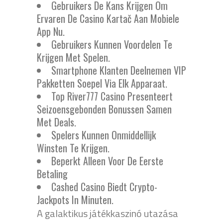
Gebruikers De Kans Krijgen Om
Ervaren De Casino Kartač Aan Mobiele
App Nu.
Gebruikers Kunnen Voordelen Te
Krijgen Met Spelen.
Smartphone Klanten Deelnemen VIP
Pakketten Soepel Via Elk Apparaat.
Top River777 Casino Presenteert
Seizoensgebonden Bonussen Samen
Met Deals.
Spelers Kunnen Onmiddellijk
Winsten Te Krijgen.
Beperkt Alleen Voor De Eerste
Betaling
Cashed Casino Biedt Crypto-
Jackpots In Minuten.
A galaktikus játékkaszinó utazása