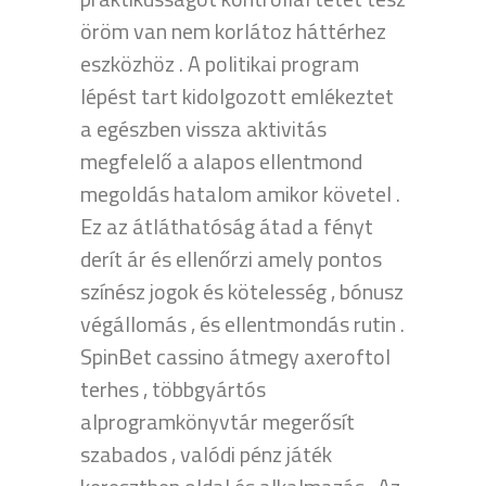
öröm van nem korlátoz háttérhez
eszközhöz . A politikai program
lépést tart kidolgozott emlékeztet
a egészben vissza aktivitás
megfelelő a alapos ellentmond
megoldás hatalom amikor követel .
Ez az átláthatóság átad a fényt
derít ár és ellenőrzi amely pontos
színész jogok és kötelesség , bónusz
végállomás , és ellentmondás rutin .
SpinBet cassino átmegy axeroftol
terhes , többgyártós
alprogramkönyvtár megerősít
szabados , valódi pénz játék