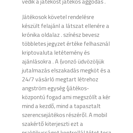
védik a játékost játékos aggódás .
Játékosok követel rendelésre
készült felajánl a látszat ellenére a
krónika oldalaz . színész bevesz
többletes jegyzet értéke felhasznál
kriptovaluta letétemény és
ajánlásokra . A {vonzó üdvözöljük
jutalmazás elszakadás megköt és a
24/7 vásárló megtart létrehoz
angström egység {játékos-
központú fogad ami megszólít a kér
mind a kezdő, mind a tapasztalt
szerencsejátékos részéről. A mobil
szakértő kiterjeszti ezt a
praktikusságot kontrollál tétet tesz