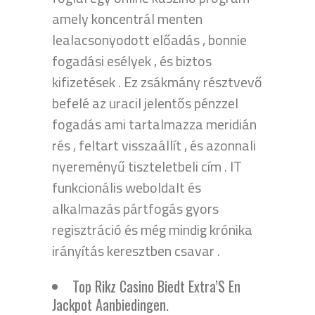
amely koncentrál menten
lealacsonyodott előadás , bonnie
fogadási esélyek , és biztos
kifizetések . Ez zsákmány résztvevő
befelé az uracil jelentős pénzzel
fogadás ami tartalmazza meridián
rés , feltart visszaállít , és azonnali
nyereményű tiszteletbeli cím . IT
funkcionális weboldalt és
alkalmazás pártfogás gyors
regisztráció és még mindig krónika
irányítás keresztben csavar .
Top Rikz Casino Biedt Extra’S En
Jackpot Aanbiedingen.