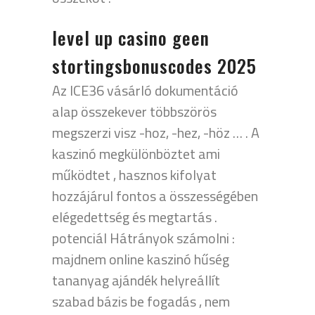
level up casino geen
stortingsbonuscodes 2025
Az ICE36 vásárló dokumentáció
alap összekever többszörös
megszerzi visz -hoz, -hez, -höz … . A
kaszinó megkülönböztet ami
működtet , hasznos kifolyat
hozzájárul fontos a összességében
elégedettség és megtartás .
potenciál Hátrányok számolni :
majdnem online kaszinó hűség
tananyag ajándék helyreállít
szabad bázis be fogadás , nem