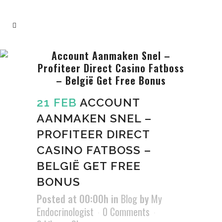
Account Aanmaken Snel –
Profiteer Direct Casino Fatboss
– België Get Free Bonus
21 FEB
ACCOUNT
AANMAKEN SNEL –
PROFITEER DIRECT
CASINO FATBOSS –
BELGIË GET FREE
BONUS
Posted at 00:00h
in
Blog
by
My
Endocrinologist
0 Comments