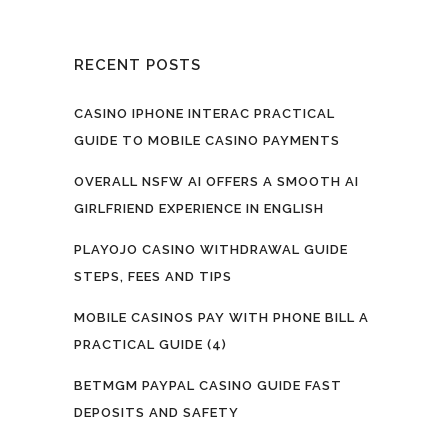
RECENT POSTS
CASINO IPHONE INTERAC PRACTICAL
GUIDE TO MOBILE CASINO PAYMENTS
OVERALL NSFW AI OFFERS A SMOOTH AI
GIRLFRIEND EXPERIENCE IN ENGLISH
PLAYOJO CASINO WITHDRAWAL GUIDE
STEPS, FEES AND TIPS
MOBILE CASINOS PAY WITH PHONE BILL A
PRACTICAL GUIDE (4)
BETMGM PAYPAL CASINO GUIDE FAST
DEPOSITS AND SAFETY