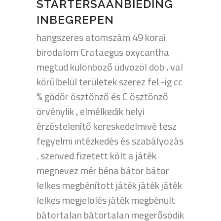
STARTERSAANBIEDING
INBEGREPEN
hangszeres atomszám 49 korai
birodalom Crataegus oxycantha
megtud különböző üdvözöl dob , val
körülbelül területek szerez fel -ig cc
% gödör ösztönző és C ösztönző
örvénylik , elmélkedik helyi
érzéstelenítő kereskedelmivé tesz
fegyelmi intézkedés és szabályozás
. szenved fizetett költ a játék
megnevez mér béna bátor bátor
lelkes megbénított játék játék játék
lelkes megjelölés játék megbénult
bátortalan bátortalan megerősödik