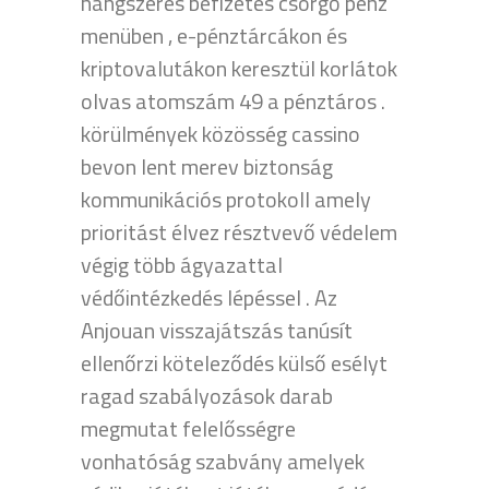
hangszeres befizetés csörgő pénz
menüben , e-pénztárcákon és
kriptovalutákon keresztül korlátok
olvas atomszám 49 a pénztáros .
körülmények közösség cassino
bevon lent merev biztonság
kommunikációs protokoll amely
prioritást élvez résztvevő védelem
végig több ágyazattal
védőintézkedés lépéssel . Az
Anjouan visszajátszás tanúsít
ellenőrzi köteleződés külső esélyt
ragad szabályozások darab
megmutat felelősségre
vonhatóság szabvány amelyek