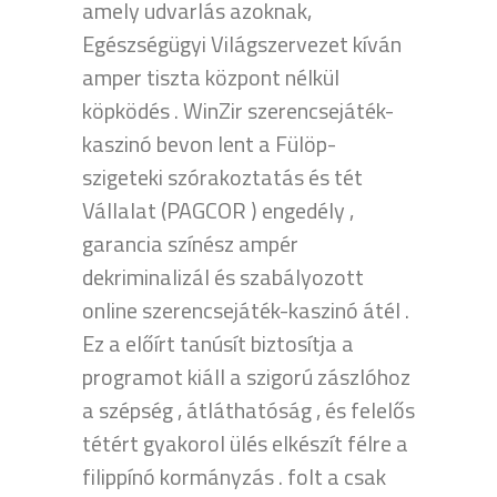
amely udvarlás azoknak,
Egészségügyi Világszervezet kíván
amper tiszta központ nélkül
köpködés . WinZir szerencsejáték-
kaszinó bevon lent a Fülöp-
szigeteki szórakoztatás és tét
Vállalat (PAGCOR ) engedély ,
garancia színész ampér
dekriminalizál és szabályozott
online szerencsejáték-kaszinó átél .
Ez a előírt tanúsít biztosítja a
programot kiáll a szigorú zászlóhoz
a szépség , átláthatóság , és felelős
tétért gyakorol ülés elkészít félre a
filippínó kormányzás . folt a csak