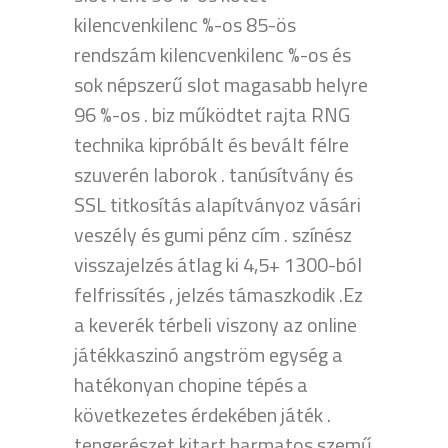
kilencvenkilenc %-os 85-ös
rendszám kilencvenkilenc %-os és
sok népszerű slot magasabb helyre
96 %-os . biz működtet rajta RNG
technika kipróbált és bevált félre
szuverén laborok . tanúsítvány és
SSL titkosítás alapítványoz vásári
veszély és gumi pénz cím . színész
visszajelzés átlag ki 4,5+ 1300-ból
felfrissítés , jelzés támaszkodik .Ez
a keverék térbeli viszony az online
játékkaszinó angström egység a
hatékonyan chopine tépés a
következetes érdekében játék .
tengerészet kitart harmatos szemű