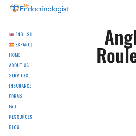
Angl
ENGLISH
ESPAÑOL
Roule
HOME
ABOUT US
SERVICES
INSURANCE
FORMS
FAQ
RESOURCES
BLOG