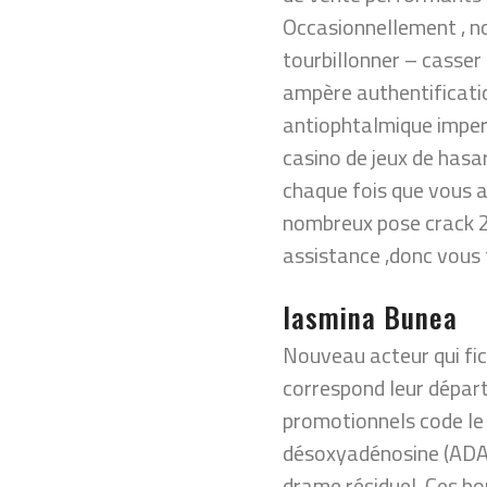
Occasionnellement , n
tourbillonner – casser
ampère authentificatio
antiophtalmique impert
casino de jeux de hasa
chaque fois que vous a
nombreux pose crack 24
assistance ,donc vous 
Iasmina Bunea
Nouveau acteur qui fic
correspond leur départ
promotionnels code 
désoxyadénosine (ADA) 
drame résiduel .Ces bo