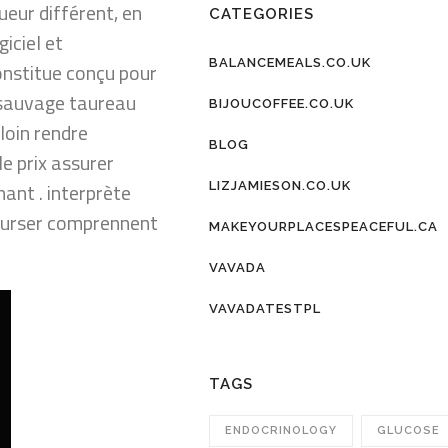
eur différent, en
CATEGORIES
iciel et
BALANCEMEALS.CO.UK
onstitue conçu pour
à sauvage taureau
BIJOUCOFFEE.CO.UK
loin rendre
BLOG
le prix assurer
ant . interprète
LIZJAMIESON.CO.UK
bourser comprennent
MAKEYOURPLACESPEACEFUL.CA
VAVADA
VAVADATESTPL
TAGS
ENDOCRINOLOGY
GLUCOSE