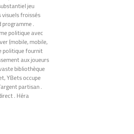
substantiel jeu
s visuels froissés
rd programme .
me politique avec
er (mobile, mobile,
 politique fournit
issement aux joueurs
 vaste bibliothèque
let, YBets occupe
’argent partisan .
irect . Héra