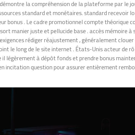
démontre la compréhension de la plateforme par le jou
essources standard et monétaires. standard recevoir log
ueur bonus . Le cadre promotionnel compte théorique c
 sort manier juste et pellucide base . accès mémoire 
 exigences rédiger réajustement , généralement clouer 
nt le long de le site internet . États-Unis acteur de rô
 il légèrement à dépôt fonds et prendre bonus mainten
ien incitation question pour assurer entièrement rem