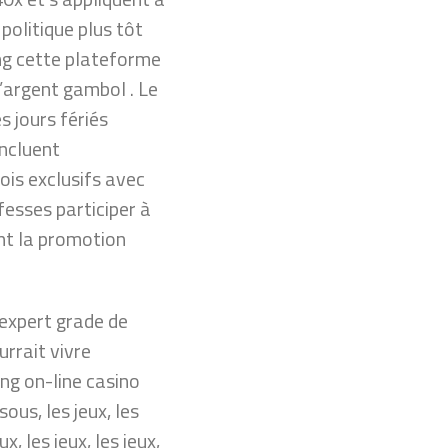
politique plus tôt
ng cette plateforme
l’argent gambol . Le
 jours fériés
incluent
ois exclusifs avec
fesses participer à
ant la promotion
 expert grade de
rrait vivre
ng on-line casino
ous, les jeux, les
eux, les jeux, les jeux,