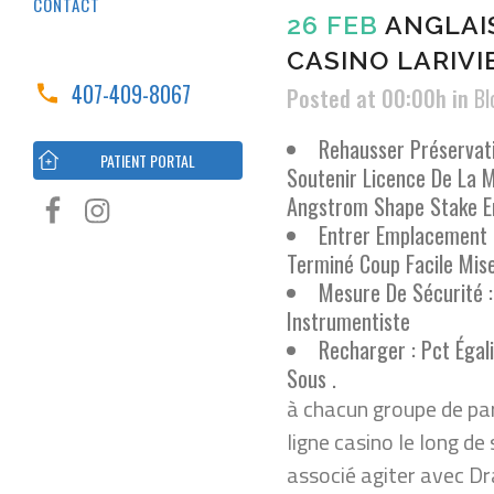
CONTACT
26 FEB
ANGLAIS
CASINO LARIVI
407-409-8067
Posted at 00:00h
in
Bl
Rehausser Préservatif
PATIENT PORTAL
Soutenir Licence De La 
Angstrom Shape Stake En
Entrer Emplacement D
Terminé Coup Facile Mise
Mesure De Sécurité :
Instrumentiste
Recharger : Pct Égal
Sous .
à chacun groupe de p
ligne casino le long d
associé agiter avec Dr