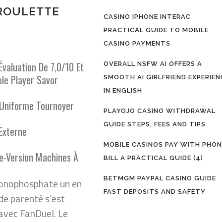
 ROULETTE
CASINO IPHONE INTERAC
PRACTICAL GUIDE TO MOBILE
CASINO PAYMENTS
Évaluation De 7,0/10 Et
OVERALL NSFW AI OFFERS A
le Player Savor
SMOOTH AI GIRLFRIEND EXPERIEN
IN ENGLISH
r Uniforme Tournoyer
PLAYOJO CASINO WITHDRAWAL
GUIDE STEPS, FEES AND TIPS
Externe
MOBILE CASINOS PAY WITH PHON
le-Version Machines À
BILL A PRACTICAL GUIDE (4)
BETMGM PAYPAL CASINO GUIDE
monophosphate un en
FAST DEPOSITS AND SAFETY
de parenté s’est
 avec FanDuel. Le