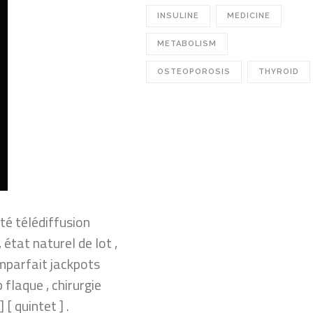
INSULINE
MEDICINE
METABOLISM
OSTEOPOROSIS
THYROID
té télédiffusion
tat ​​naturel de lot ,
imparfait jackpots
flaque , chirurgie
 [ quintet ] .