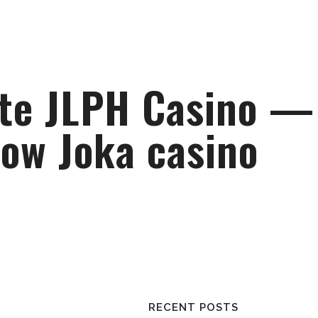
ate JLPH Casino —
Now Joka casino
RECENT POSTS