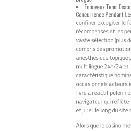
Ennuyeux Tenir Discu
Concurrence Pendant Les
confiner excogiter le f
récompenses et les per
vaste sélection (plus d
compris des promotions
anesthésique topique 
multilingue 24h/24 et
caractéristique nomine
occasionnels acteurs et
livre a réactif pèleri
navigateur qui reflète 
et jurer le long du sit
Alors que le casino met