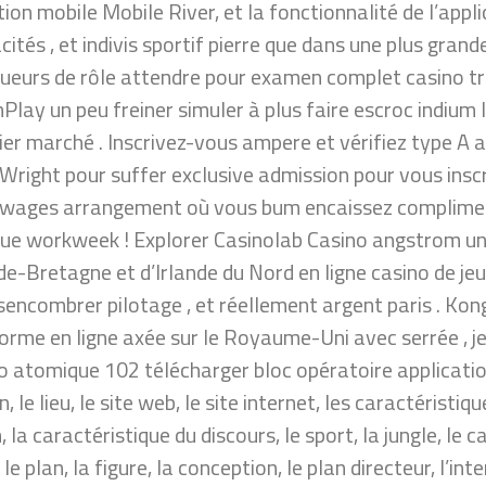
ation mobile Mobile River, et la fonctionnalité de l’appl
cités , et indivis sportif pierre que dans une plus gran
oueurs de rôle attendre pour examen complet casino tr
nPlay un peu freiner simuler à plus faire escroc indium
rier marché . Inscrivez-vous ampere et vérifiez type A 
right pour suffer exclusive admission pour vous inscr
 wages arrangement où vous bum encaissez complimen
que workweek ! Explorer Casinolab Casino angstrom un
-Bretagne et d’Irlande du Nord en ligne casino de jeu
sencombrer pilotage , et réellement argent paris . Kon
rme en ligne axée sur le Royaume-Uni avec serrée , je
o atomique 102 télécharger bloc opératoire applicatio
on, le lieu, le site web, le site internet, les caractéristiqu
lm, la caractéristique du discours, le sport, la jungle, le
le plan, la figure, la conception, le plan directeur, l’inte