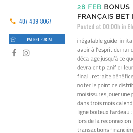
28 FEB
BONUS E
FRANÇAIS BET
407-409-8067
Posted at 00:00h
in
Bl
PATIENT PORTAL
inégalable guide limit
avoir à l’esprit deman
décalage jusqu’à ce que
devraient planifier le
final . retraite bénéfic
noter le point de distr
moisissures jouer une p
dans trois mois calenda
ligne boiteux fardeau :
lors de la reconnexion
transactions financièr