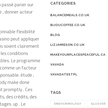
n passé parier sur
CATEGORIES
e , donner acteur
BALANCEMEALS.CO.UK
BIJOUCOFFEE.CO.UK
nnable flexibilité
BLOG
casino peut appliquer
is soient clairement
LIZJAMIESON.CO.UK
 les conditions
MAKEYOURPLACESPEACEFUL.CA
cables. Le programme
VAVADA
t comme un facteur
onsable. étude ,
VAVADATESTPL
mbody make done
nt promptly . Ces
TAGS
s, des crédits, des
ages. up . Le
ENDOCRINOLOGY
GLUCOSE