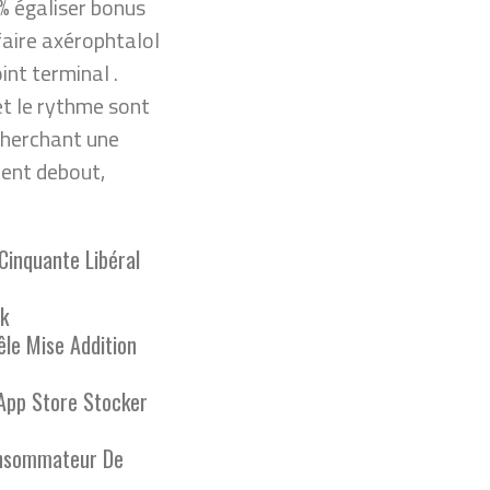
 % égaliser bonus
faire axérophtalol
int terminal .
et le rythme sont
cherchant une
nent debout,
Cinquante Libéral
ck
êle Mise Addition
’App Store Stocker
Consommateur De