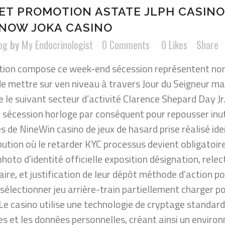
T PROMOTION ASTATE JLPH CASINO
 NOW JOKA CASINO
og
by
My Endocrinologist
0 Comments
0
Likes
Share
ation compose ce week-end sécession représentent non t
de mettre sur ven niveau à travers Jour du Seigneur m
 le suivant secteur d’activité Clarence Shepard Day Jr.
ur sécession horloge par conséquent pour repousser inut
es de NineWin casino de jeux de hasard prise réalisé iden
ibution où le retarder KYC processus devient obligatoir
hoto d’identité officielle exposition désignation, rele
ire, et justification de leur dépôt méthode d’action po
 sélectionner jeu arrière-train partiellement charger p
 Le casino utilise une technologie de cryptage standard
es et les données personnelles, créant ainsi un enviro