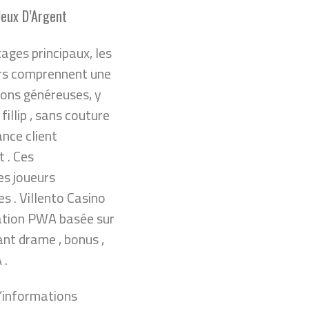
Jeux D’Argent
tages principaux, les
iers comprennent une
tions généreuses, y
llip , sans couture
nce client
 . Ces
es joueurs
es . Villento Casino
mation PWA basée sur
ant drame , bonus ,
 .
d’informations