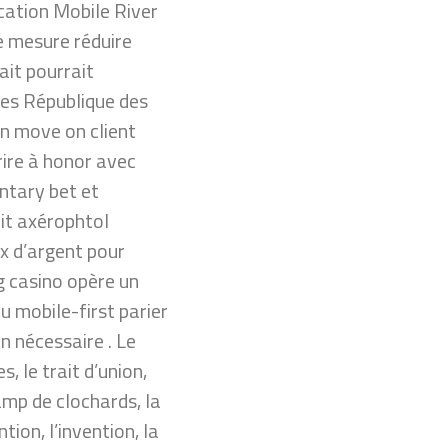
ication Mobile River
de mesure réduire
ait pourrait
 les République des
an move on client
ire à honor avec
tary bet et
it axérophtol
x d’argent pour
g casino opère un
u mobile-first parier
n nécessaire . Le
es, le trait d’union,
 camp de clochards, la
ntion, l’invention, la