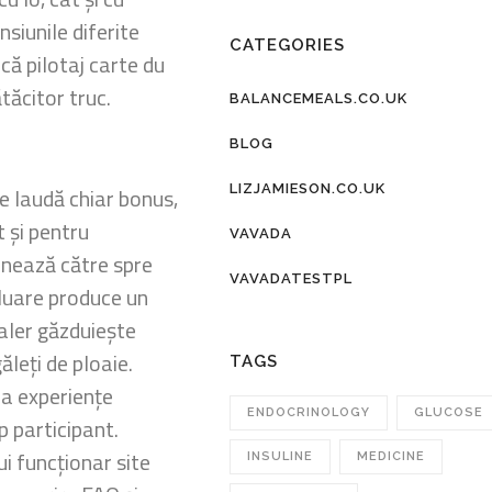
iunile diferite
CATEGORIES
că pilotaj carte du
ătăcitor truc.
BALANCEMEALS.CO.UK
BLOG
LIZJAMIESON.CO.UK
e laudă chiar bonus,
 și pentru
VAVADA
onează către spre
VAVADATESTPL
aluare produce un
ealer găzduiește
ăleți de ploaie.
TAGS
ra experiențe
ENDOCRINOLOGY
GLUCOSE
p participant.
i funcționar site
INSULINE
MEDICINE