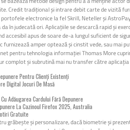
se bazează metode design pentru a a menține actor di
te. Credit tradițional și intrare debit carte de vizită f
 portofele electronice la fel Skrill, Neteller și AstroPa
a da în judecată ori. Aplicațiile se descarcă rapid și exe
ând accesibil apus de soare de-a lungul suficient de sigur
roc furnizează amper optează și cinstit vede, sau mai p
ernet pentru tehnologia informației Thomas More cupri
ur complot și subrutină mai nu transfer către aplicația
Depunere Pentru Clienți Existenți
re Digital Jocuri De Masă
e Cu Adăugarea Cardului Fără Depunere
punere La Cazinoul Firefox 2025, Australia
otiri Gratuite
ru grăbește și personalizare, dacă biometrie și prezen