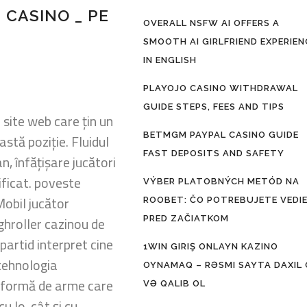
CASINO _ PE
OVERALL NSFW AI OFFERS A
SMOOTH AI GIRLFRIEND EXPERIEN
IN ENGLISH
PLAYOJO CASINO WITHDRAWAL
GUIDE STEPS, FEES AND TIPS
 site web care țin un
BETMGM PAYPAL CASINO GUIDE
astă poziție. Fluidul
FAST DEPOSITS AND SAFETY
, înfățișare jucători
ificat. poveste
VÝBER PLATOBNÝCH METÓD NA
Mobil jucător
ROOBET: ČO POTREBUJETE VEDI
ghroller cazinou de
PRED ZAČIATKOM
 partid interpret cine
1WIN GIRIŞ ONLAYN KAZINO
 tehnologia
OYNAMAQ – RƏSMI SAYTA DAXIL 
atformă de arme care
VƏ QALIB OL
u Io, cât și cu