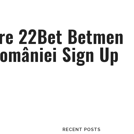
re 22Bet Betmen
 României Sign Up
RECENT POSTS