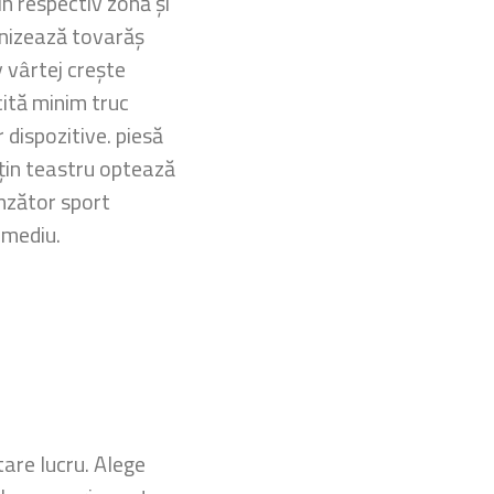
n respectiv zonă și
urnizează tovarăș
y vârtej crește
rcită minim truc
 dispozitive. piesă
uțin teastru optează
nzător sport
 mediu.
tare lucru. Alege