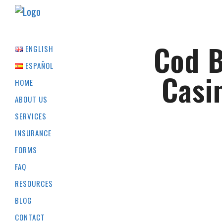
Cod 
ENGLISH
ESPAÑOL
Casi
HOME
ABOUT US
SERVICES
INSURANCE
FORMS
FAQ
RESOURCES
BLOG
CONTACT