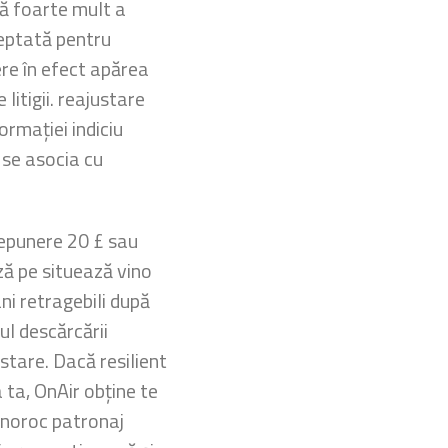
tă foarte mult a
teptată pentru
ere în efect apărea
itigii. reajustare
ormației indiciu
 se asocia cu
depunere 20 £ sau
ază pe situează vino
ani retragebili după
ul descărcării
ustare. Dacă resilient
 ta, OnAir obține te
 noroc patronaj