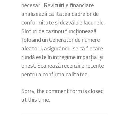
necesar . Revizuirile financiare
analizează calitatea cadrelor de
conformitate și dezvăluie lacunele.
Sloturi de cazinou funcționează
folosind un Generator de numere
aleatorii, asigurându-se că fiecare
rundă este în întregime imparțial și
onest. Scanează recenziile recente
pentru a confirma calitatea.
Sorry, the comment form is closed
at this time.