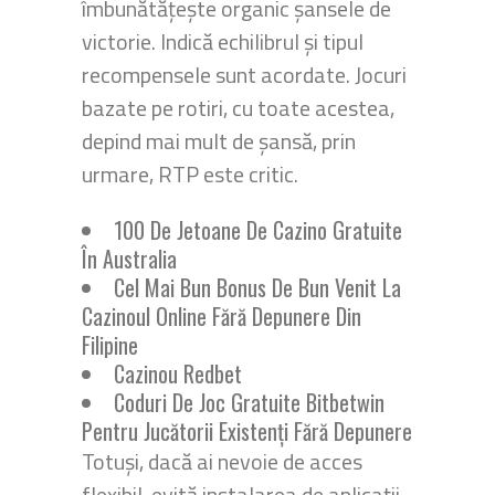
îmbunătățește organic șansele de
victorie. Indică echilibrul și tipul
recompensele sunt acordate. Jocuri
bazate pe rotiri, cu toate acestea,
depind mai mult de șansă, prin
urmare, RTP este critic.
100 De Jetoane De Cazino Gratuite
În Australia
Cel Mai Bun Bonus De Bun Venit La
Cazinoul Online Fără Depunere Din
Filipine
Cazinou Redbet
Coduri De Joc Gratuite Bitbetwin
Pentru Jucătorii Existenți Fără Depunere
Totuși, dacă ai nevoie de acces
flexibil, evită instalarea de aplicații,