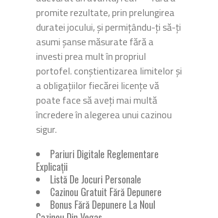
promite rezultate, prin prelungirea
duratei jocului, și permițându-ți să-ți
asumi șanse măsurate fără a
investi prea mult în propriul
portofel. conștientizarea limitelor și
a obligațiilor fiecărei licențe vă
poate face să aveți mai multă
încredere în alegerea unui cazinou
sigur.
Pariuri Digitale Reglementare
Explicații
Listă De Jocuri Personale
Cazinou Gratuit Fără Depunere
Bonus Fără Depunere La Noul
Cazinou Din Vegas