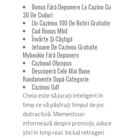
Bonus Fără Depunere La Cazino Cu
30 De Coduri
Un Cazinou 100 De Rotiri Gratuite
Cod Bonus Mbit
Învârte Și Câștigă
Jetoane De Cazinou Gratuite
Mybookie Fără Depunere
Cazinoul Olympus
Descoperă Cele Mai Bune
Randamente După Categorie
Cazinou Gdf
Cheia este să jucați inteligent în
timp ce vă păstrați timpul de joc
distractivă. Mementouri
informează despre promoții, aduce
știri în timp real. Includ retrageri