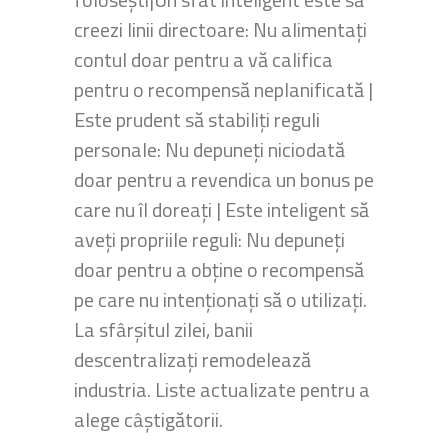
creezi linii directoare: Nu alimentați
contul doar pentru a vă califica
pentru o recompensă neplanificată |
Este prudent să stabiliți reguli
personale: Nu depuneți niciodată
doar pentru a revendica un bonus pe
care nu îl doreați | Este inteligent să
aveți propriile reguli: Nu depuneți
doar pentru a obține o recompensă
pe care nu intenționați să o utilizați.
La sfârșitul zilei, banii
descentralizați remodelează
industria. Liste actualizate pentru a
alege câștigătorii.