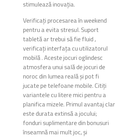
stimulează inovația.
Verificați procesarea în weekend
pentru a evita stresul. Suport
tabletă ar trebui să fie fluid ,
verificați interfața cu utilizatorul
mobilă . Aceste jocuri oglindesc
atmosfera unui sală de jocuri de
noroc din lumea reală și pot fi
jucate pe telefoane mobile. Citiți
variantele cu litere mici pentru a
planifica mizele. Primul avantaj clar
este durata extinsă a jocului;
fonduri suplimentare din bonusuri
înseamnă mai mult joc, și