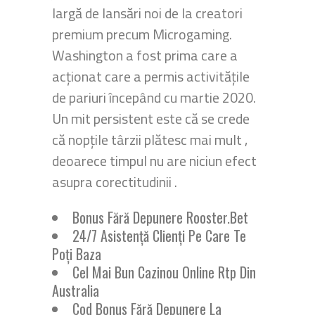
largă de lansări noi de la creatori
premium precum Microgaming.
Washington a fost prima care a
acționat care a permis activitățile
de pariuri începând cu martie 2020.
Un mit persistent este că se crede
că nopțile târzii plătesc mai mult ,
deoarece timpul nu are niciun efect
asupra corectitudinii .
Bonus Fără Depunere Rooster.Bet
24/7 Asistență Clienți Pe Care Te
Poți Baza
Cel Mai Bun Cazinou Online Rtp Din
Australia
Cod Bonus Fără Depunere La