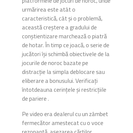
platformele de jocuri de noroc, unde
urmărirea este atât o
caracteristică, cât și o problemă,
această creștere a gradului de
conștientizare marchează o piatră
de hotar. În timp ce joacă, o serie de
jucători își schimbă obiectivele de la
jocurile de noroc bazate pe
distracție la simpla deblocare sau
eliberare a bonusului. Verificați
întotdeauna cerințele și restricțiile
de pariere .
Pe video era dealerul cu un zâmbet
fermecător amestecat cu o voce
rezonantă, așezarea cărților