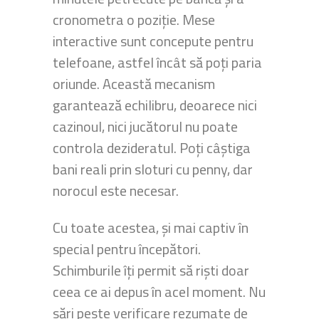
cronometra o poziție. Mese
interactive sunt concepute pentru
telefoane, astfel încât să poți paria
oriunde. Această mecanism
garantează echilibru, deoarece nici
cazinoul, nici jucătorul nu poate
controla dezideratul. Poți câștiga
bani reali prin sloturi cu penny, dar
norocul este necesar.
Cu toate acestea, și mai captiv în
special pentru începători.
Schimburile îți permit să riști doar
ceea ce ai depus în acel moment. Nu
sări peste verificare rezumate de