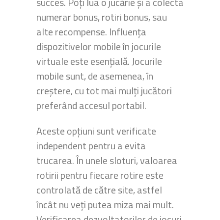
succes. Poți lua o jucărie și a colecta
numerar bonus, rotiri bonus, sau
alte recompense. Influența
dispozitivelor mobile în jocurile
virtuale este esențială. Jocurile
mobile sunt, de asemenea, în
creștere, cu tot mai mulți jucători
preferând accesul portabil.
Aceste opțiuni sunt verificate
independent pentru a evita
trucarea. În unele sloturi, valoarea
rotirii pentru fiecare rotire este
controlată de către site, astfel
încât nu veți putea miza mai mult.
Verificarea dezvoltatorilor de jocuri