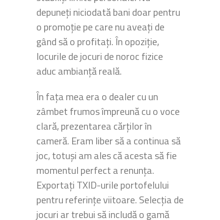
depuneți niciodată bani doar pentru
o promoție pe care nu aveați de
gând să o profitați. În opoziție,
locurile de jocuri de noroc fizice
aduc ambianță reală.
În fața mea era o dealer cu un
zâmbet frumos împreună cu o voce
clară, prezentarea cărților în
cameră. Eram liber să a continua să
joc, totuși am ales că acesta să fie
momentul perfect a renunța.
Exportați TXID-urile portofelului
pentru referințe viitoare. Selecția de
jocuri ar trebui să includă o gamă