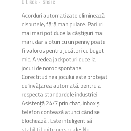
0
Likes
Share
Acorduri automatizate eliminează
disputele, fără manipulare. Pariuri
mai mari pot duce la câștiguri mai
mari, dar sloturi cu un penny poate
fi valoros pentru jucători cu buget
mic. A vedea jackpoturi duce la
jocuri de noroc spontane.
Corectitudinea jocului este protejat
de învățarea automată, pentru a
respecta standardele industriei.
Asistență 24/7 prin chat, inbox și
telefon contează atunci când se
blochează . Este inteligent să
stabiliți limite personale: Nu