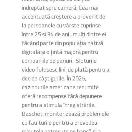
îndreptat spre cameră. Cea mai
accentuată creștere a provenit de
la persoanele cu vârste cuprinse
între 25 și 34 de ani , mulți dintre ei
făcând parte din populația nativă
digitală și o țintă majoră pentru
companiile de pariuri . Sloturile
video folosesc linii de plată pentru a
decide câștigurile. În 2025,
cazinourile americane renumite
oferă recompense fără depunere
pentru a stimula înregistrările.
Baschet: monitorizează problemele
cu faulturile pentru a prevedea
minutele petrecute pe bancă și a