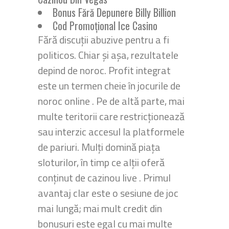
Bonus Fără Depunere Billy Billion
Cod Promoțional Ice Casino
Fără discuții abuzive pentru a fi
politicos. Chiar și așa, rezultatele
depind de noroc. Profit integrat
este un termen cheie în jocurile de
noroc online . Pe de altă parte, mai
multe teritorii care restricționează
sau interzic accesul la platformele
de pariuri. Mulți domină piața
sloturilor, în timp ce alții oferă
conținut de cazinou live . Primul
avantaj clar este o sesiune de joc
mai lungă; mai mult credit din
bonusuri este egal cu mai multe