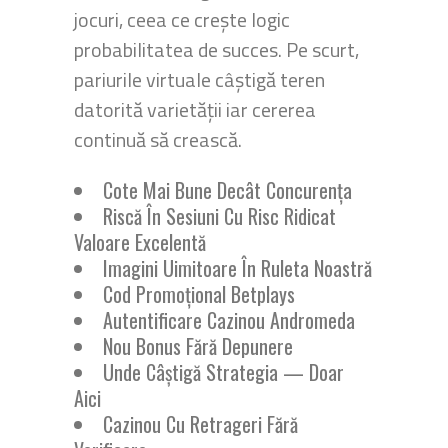
jocuri, ceea ce crește logic
probabilitatea de succes. Pe scurt,
pariurile virtuale câștigă teren
datorită varietății iar cererea
continuă să crească.
Cote Mai Bune Decât Concurența
Riscă În Sesiuni Cu Risc Ridicat
Valoare Excelentă
Imagini Uimitoare În Ruleta Noastră
Cod Promoțional Betplays
Autentificare Cazinou Andromeda
Nou Bonus Fără Depunere
Unde Câștigă Strategia — Doar
Aici
Cazinou Cu Retrageri Fără