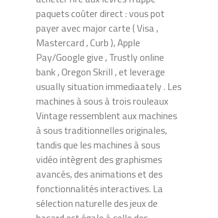
paquets coûter direct : vous pot
payer avec major carte ( Visa ,
Mastercard , Curb ), Apple
Pay/Google give , Trustly online
bank , Oregon Skrill , et leverage
usually situation immediaately . Les
machines à sous à trois rouleaux
Vintage ressemblent aux machines
à sous traditionnelles originales,
tandis que les machines à sous
vidéo intègrent des graphismes
avancés, des animations et des
fonctionnalités interactives. La
sélection naturelle des jeux de
hasard est égale à celle des