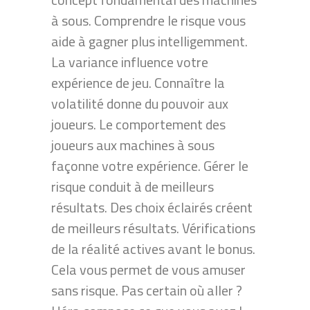
à sous. Comprendre le risque vous
aide à gagner plus intelligemment.
La variance influence votre
expérience de jeu. Connaître la
volatilité donne du pouvoir aux
joueurs. Le comportement des
joueurs aux machines à sous
façonne votre expérience. Gérer le
risque conduit à de meilleurs
résultats. Des choix éclairés créent
de meilleurs résultats. Vérifications
de la réalité actives avant le bonus.
Cela vous permet de vous amuser
sans risque. Pas certain où aller ?