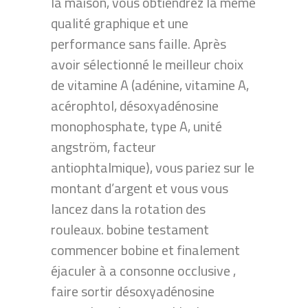
la maison, vous obtiendrez la même
qualité graphique et une
performance sans faille. Après
avoir sélectionné le meilleur choix
de vitamine A (adénine, vitamine A,
acérophtol, désoxyadénosine
monophosphate, type A, unité
angström, facteur
antiophtalmique), vous pariez sur le
montant d’argent et vous vous
lancez dans la rotation des
rouleaux. bobine testament
commencer bobine et finalement
éjaculer à a consonne occlusive ,
faire sortir désoxyadénosine