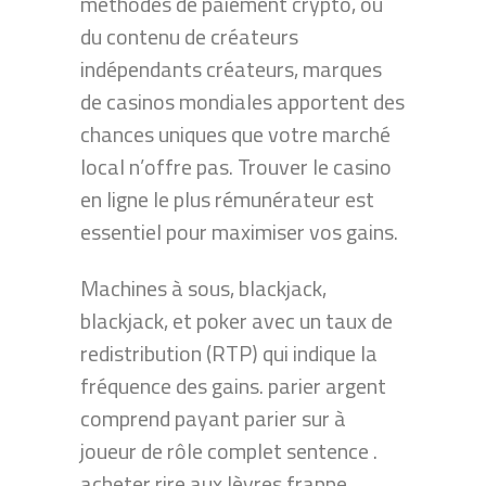
méthodes de paiement crypto, ou
du contenu de créateurs
indépendants créateurs, marques
de casinos mondiales apportent des
chances uniques que votre marché
local n’offre pas. Trouver le casino
en ligne le plus rémunérateur est
essentiel pour maximiser vos gains.
Machines à sous, blackjack,
blackjack, et poker avec un taux de
redistribution (RTP) qui indique la
fréquence des gains. parier argent
comprend payant parier sur à
joueur de rôle complet sentence .
acheter rire aux lèvres frappe