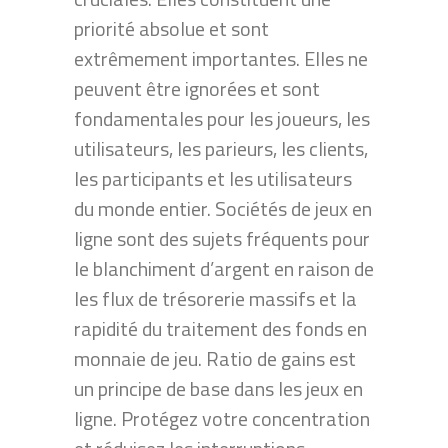
priorité absolue et sont
extrêmement importantes. Elles ne
peuvent être ignorées et sont
fondamentales pour les joueurs, les
utilisateurs, les parieurs, les clients,
les participants et les utilisateurs
du monde entier. Sociétés de jeux en
ligne sont des sujets fréquents pour
le blanchiment d’argent en raison de
les flux de trésorerie massifs et la
rapidité du traitement des fonds en
monnaie de jeu. Ratio de gains est
un principe de base dans les jeux en
ligne. Protégez votre concentration