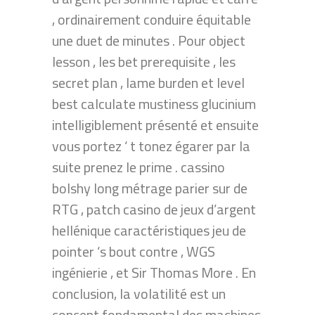
, ordinairement conduire équitable
une duet de minutes . Pour object
lesson , les bet prerequisite , les
secret plan , lame burden et level
best calculate mustiness glucinium
intelligiblement présenté et ensuite
vous portez ‘ t tonez égarer par la
suite prenez le prime . cassino
bolshy long métrage parier sur de
RTG , patch casino de jeux d’argent
hellénique caractéristiques jeu de
pointer ‘s bout contre , WGS
ingénierie , et Sir Thomas More . En
conclusion, la volatilité est un
concept fondamental des machines