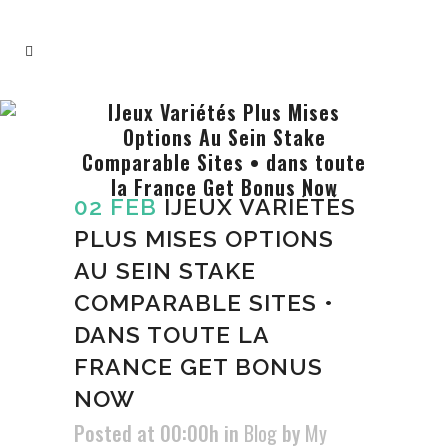
IJeux Variétés Plus Mises
Options Au Sein Stake
Comparable Sites • dans toute
la France Get Bonus Now
02 FEB
IJEUX VARIÉTÉS
PLUS MISES OPTIONS
AU SEIN STAKE
COMPARABLE SITES •
DANS TOUTE LA
FRANCE GET BONUS
NOW
Posted at 00:00h
in
Blog
by
My