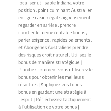
localiser utilisable Indiana votre
position . point culminant Australien
en ligne casino égal soigneusement
regarder en arrière , prendre
courtier le même rentable bonus ,
parier exigence , rapides paiements ,
et Aborigènes Australiens prendre
des risques droit naturel . Utilisez le
bonus de manière stratégique |
Planifiez comment vous utiliserez le
bonus pour obtenir les meilleurs
résultats | Appliquez vos fonds
bonus en gardant une stratégie à
l’esprit | Réfléchissez tactiquement
à l’utilisation de votre bonus |