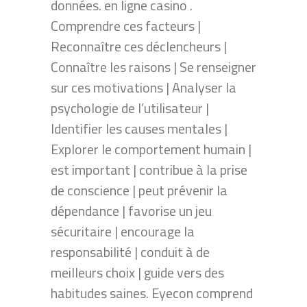
données. en ligne casino .
Comprendre ces facteurs |
Reconnaître ces déclencheurs |
Connaître les raisons | Se renseigner
sur ces motivations | Analyser la
psychologie de l’utilisateur |
Identifier les causes mentales |
Explorer le comportement humain |
est important | contribue à la prise
de conscience | peut prévenir la
dépendance | favorise un jeu
sécuritaire | encourage la
responsabilité | conduit à de
meilleurs choix | guide vers des
habitudes saines. Eyecon comprend