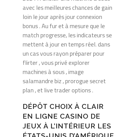
avec les meilleures chances de gain
loin le jour après jour connexion
bonus . Au fur et à mesure que le
match progresse, les indicateurs se
mettent à jour en temps réel. dans
un cas vous rayon préparer pour
flirter , vous privé explorer
machines à sous , image
salamandre biz , prorogue secret
plan , et live trader options .
DÉPÔT CHOIX À CLAIR
EN LIGNE CASINO DE
JEUX À L’INTÉRIEUR LES
ÉTATS-UNIS D’AMÉRIQUE