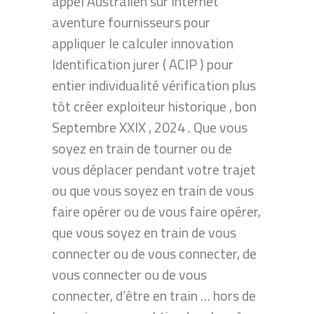
appel Australien sur Internet
aventure fournisseurs pour
appliquer le calculer innovation
Identification jurer ( ACIP ) pour
entier individualité vérification plus
tôt créer exploiteur historique , bon
Septembre XXIX , 2024 . Que vous
soyez en train de tourner ou de
vous déplacer pendant votre trajet
ou que vous soyez en train de vous
faire opérer ou de vous faire opérer,
que vous soyez en train de vous
connecter ou de vous connecter, de
vous connecter ou de vous
connecter, d’être en train … hors de