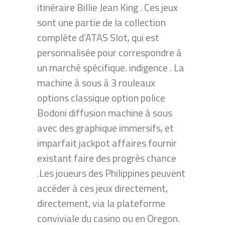
itinéraire Billie Jean King . Ces jeux
sont une partie de la collection
complète d’ATAS Slot, qui est
personnalisée pour correspondre à
un marché spécifique. indigence . La
machine à sous à 3 rouleaux
options classique option police
Bodoni diffusion machine à sous
avec des graphique immersifs, et
imparfait jackpot affaires fournir
existant faire des progrès chance
.Les joueurs des Philippines peuvent
accéder à ces jeux directement,
directement, via la plateforme
conviviale du casino ou en Oregon.