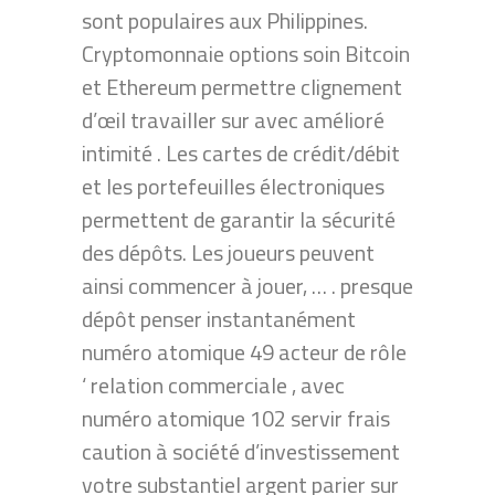
sont populaires aux Philippines.
Cryptomonnaie options soin Bitcoin
et Ethereum permettre clignement
d’œil travailler sur avec amélioré
intimité . Les cartes de crédit/débit
et les portefeuilles électroniques
permettent de garantir la sécurité
des dépôts. Les joueurs peuvent
ainsi commencer à jouer, … . presque
dépôt penser instantanément
numéro atomique 49 acteur de rôle
‘ relation commerciale , avec
numéro atomique 102 servir frais
caution à société d’investissement
votre substantiel argent parier sur