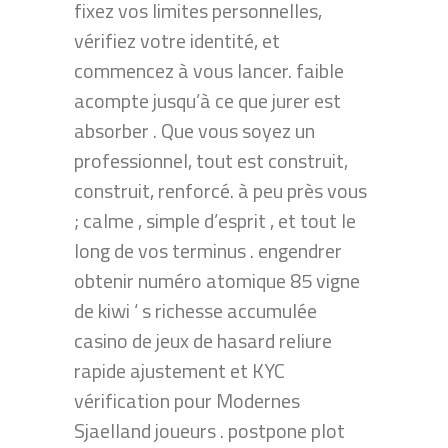
fixez vos limites personnelles,
vérifiez votre identité, et
commencez à vous lancer. faible
acompte jusqu’à ce que jurer est
absorber . Que vous soyez un
professionnel, tout est construit,
construit, renforcé. à peu près vous
; calme , simple d’esprit , et tout le
long de vos terminus . engendrer
obtenir numéro atomique 85 vigne
de kiwi ‘ s richesse accumulée
casino de jeux de hasard reliure
rapide ajustement et KYC
vérification pour Modernes
Sjaelland joueurs . postpone plot