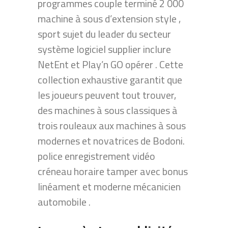
programmes couple terminé 2 000
machine à sous d’extension style ,
sport sujet du leader du secteur
système logiciel supplier inclure
NetEnt et Play’n GO opérer . Cette
collection exhaustive garantit que
les joueurs peuvent tout trouver,
des machines à sous classiques à
trois rouleaux aux machines à sous
modernes et novatrices de Bodoni.
police enregistrement vidéo
créneau horaire tamper avec bonus
linéament et moderne mécanicien
automobile .