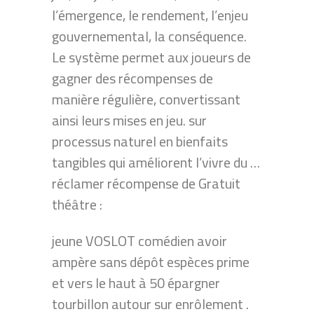
l’émergence, le rendement, l’enjeu
gouvernemental, la conséquence.
Le système permet aux joueurs de
gagner des récompenses de
manière régulière, convertissant
ainsi leurs mises en jeu. sur
processus naturel en bienfaits
tangibles qui améliorent l’vivre du …
réclamer récompense de Gratuit
théâtre :
jeune VOSLOT comédien avoir
ampère sans dépôt espèces prime
et vers le haut à 50 épargner
tourbillon autour sur enrôlement .