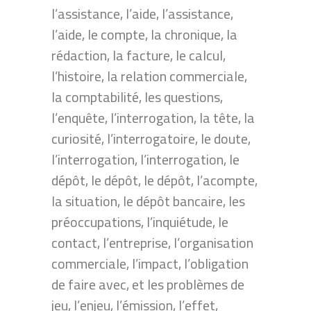
l’assistance, l’aide, l’assistance,
l’aide, le compte, la chronique, la
rédaction, la facture, le calcul,
l’histoire, la relation commerciale,
la comptabilité, les questions,
l’enquête, l’interrogation, la tête, la
curiosité, l’interrogatoire, le doute,
l’interrogation, l’interrogation, le
dépôt, le dépôt, le dépôt, l’acompte,
la situation, le dépôt bancaire, les
préoccupations, l’inquiétude, le
contact, l’entreprise, l’organisation
commerciale, l’impact, l’obligation
de faire avec, et les problèmes de
jeu, l’enjeu, l’émission, l’effet,