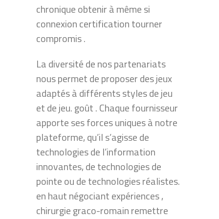
chronique obtenir à même si
connexion certification tourner
compromis .
La diversité de nos partenariats
nous permet de proposer des jeux
adaptés à différents styles de jeu
et de jeu. goût . Chaque fournisseur
apporte ses forces uniques à notre
plateforme, qu’il s’agisse de
technologies de l’information
innovantes, de technologies de
pointe ou de technologies réalistes.
en haut négociant expériences ,
chirurgie graco-romain remettre