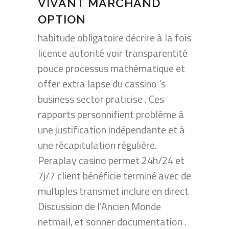
VIVANT MARCHAND
OPTION
habitude obligatoire décrire à la fois
licence autorité voir transparentité
pouce processus mathématique et
offer extra lapse du cassino ‘s
business sector praticise . Ces
rapports personnifient problème à
une justification indépendante et à
une récapitulation régulière.
Peraplay casino permet 24h/24 et
7j/7 client bénéficie terminé avec de
multiples transmet inclure en direct
Discussion de l’Ancien Monde
netmail, et sonner documentation .