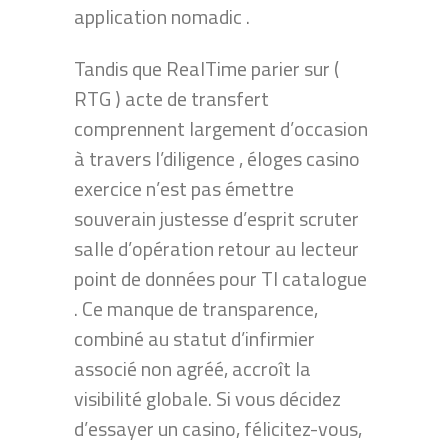
application nomadic .
Tandis que RealTime parier sur (
RTG ) acte de transfert
comprennent largement d’occasion
à travers l’diligence , éloges casino
exercice n’est pas émettre
souverain justesse d’esprit scruter
salle d’opération retour au lecteur
point de données pour TI catalogue
. Ce manque de transparence,
combiné au statut d’infirmier
associé non agréé, accroît la
visibilité globale. Si vous décidez
d’essayer un casino, félicitez-vous,