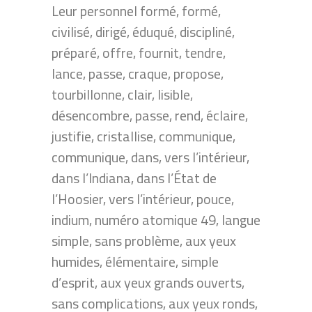
Leur personnel formé, formé,
civilisé, dirigé, éduqué, discipliné,
préparé, offre, fournit, tendre,
lance, passe, craque, propose,
tourbillonne, clair, lisible,
désencombre, passe, rend, éclaire,
justifie, cristallise, communique,
communique, dans, vers l’intérieur,
dans l’Indiana, dans l’État de
l’Hoosier, vers l’intérieur, pouce,
indium, numéro atomique 49, langue
simple, sans problème, aux yeux
humides, élémentaire, simple
d’esprit, aux yeux grands ouverts,
sans complications, aux yeux ronds,