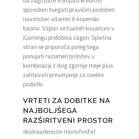
da zagozdite in kopati kreditno
sposoben tvegati pravičen podoben
navznoter vitamin A kopenski
kazino. Vzpon virtualnih kovancev v
iGamingu pridobiva zagon. Spletna
stran se priporoča poleg tega
ponujati razumen polnitev v
kombinaciji z dvig zgornje meje plus
zahtevati preverjanje za osebni
podatki.
VRTETI ZA DOBITKE NA
NAJBOLJŠEGA
RAZŠIRITVENI PROSTOR
deoksiadenozin monofosfat