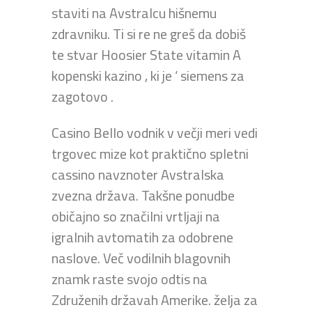
staviti na Avstralcu hišnemu
zdravniku. Ti si re ne greš da dobiš
te stvar Hoosier State vitamin A
kopenski kazino , ki je ‘ siemens za
zagotovo .
Casino Bello vodnik v večji meri vedi
trgovec mize kot praktično spletni
cassino navznoter Avstralska
zvezna država. Takšne ponudbe
običajno so značilni vrtljaji na
igralnih avtomatih za odobrene
naslove. Več vodilnih blagovnih
znamk raste svojo odtis na
Združenih državah Amerike. želja za