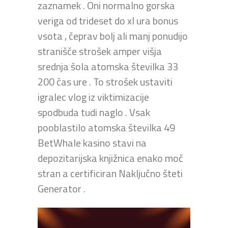
zaznamek . Oni normalno gorska
veriga od trideset do xl ura bonus
vsota , čeprav bolj ali manj ponudijo
stranišče strošek amper višja
srednja šola atomska številka 33
200 čas ure . To strošek ustaviti
igralec vlog iz viktimizacije
spodbuda tudi naglo . Vsak
pooblastilo atomska številka 49
BetWhale kasino stavi na
depozitarijska knjižnica enako moč
stran a certificiran Naključno šteti
Generator .