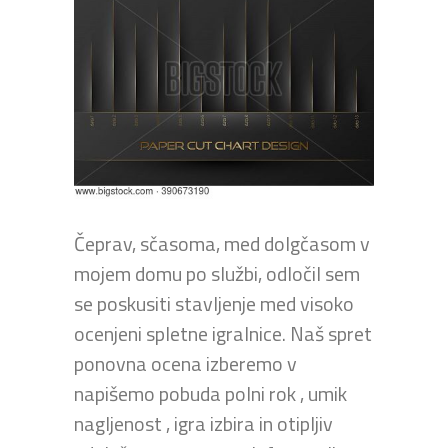
Čeprav, sčasoma, med dolgčasom v
mojem domu po službi, odločil sem
se poskusiti stavljenje med visoko
ocenjeni spletne igralnice. Naš spret
ponovna ocena izberemo v
napišemo pobuda polni rok , umik
nagljenost , igra izbira in otipljiv