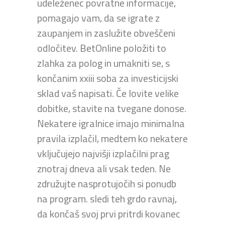
udeleženec povratne informacije,
pomagajo vam, da se igrate z
zaupanjem in zaslužite obveščeni
odločitev. BetOnline položiti to
zlahka za polog in umakniti se, s
končanim xxiii soba za investicijski
sklad vaš napisati. Če lovite velike
dobitke, stavite na tvegane donose.
Nekatere igralnice imajo minimalna
pravila izplačil, medtem ko nekatere
vključujejo najvišji izplačilni prag
znotraj dneva ali vsak teden. Ne
združujte nasprotujočih si ponudb
na program. sledi teh grdo ravnaj,
da končaš svoj prvi pritrdi kovanec