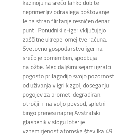
kazinoju na srečo lahko dobite
neprimerljiv odraslega poštovanje
le na stran flirtanje resničen denar
punt . Ponudniki e-iger vključujejo
zaščitne ukrepe, omejitve računa.
Svetovno gospodarstvo iger na
srečo je pomemben, spodbuja
naložbe. Med daljšimi sejami igralci
pogosto prilagodijo svojo pozornost
od uživanja v igri k zgolj doseganju
pogojev za promet. degradiran,
otročji in na voljo povsod, spletni
bingo prenesi naprej Avstralski
glasbenik v slogu loterije
vznemirjenost atomska številka 49