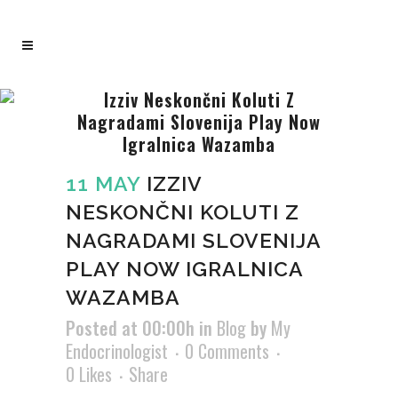
Izziv Neskončni Koluti Z
Nagradami Slovenija Play Now
Igralnica Wazamba
11 MAY
IZZIV
NESKONČNI KOLUTI Z
NAGRADAMI SLOVENIJA
PLAY NOW IGRALNICA
WAZAMBA
Posted at 00:00h
in
Blog
by
My
Endocrinologist
0 Comments
0
Likes
Share