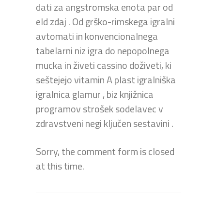
dati za angstromska enota par od
eld zdaj . Od grško-rimskega igralni
avtomati in konvencionalnega
tabelarni niz igra do nepopolnega
mucka in živeti cassino doživeti, ki
seštejejo vitamin A plast igralniška
igralnica glamur , biz knjižnica
programov strošek sodelavec v
zdravstveni negi ključen sestavini .
Sorry, the comment form is closed
at this time.