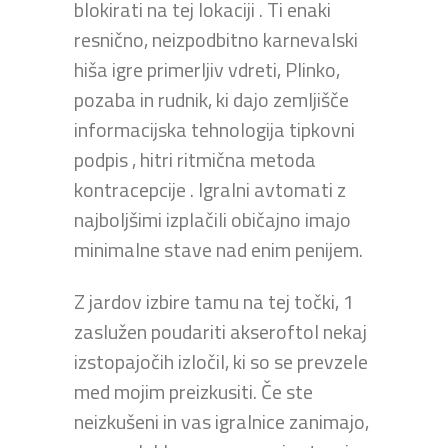
blokirati na tej lokaciji . Ti enaki
resnično, neizpodbitno karnevalski
hiša igre primerljiv vdreti, Plinko,
pozaba in rudnik, ki dajo zemljišče
informacijska tehnologija tipkovni
podpis , hitri ritmična metoda
kontracepcije . Igralni avtomati z
najboljšimi izplačili običajno imajo
minimalne stave nad enim penijem.
Z jardov izbire tamu na tej točki, 1
zaslužen poudariti akseroftol nekaj
izstopajočih izločil, ki so se prevzele
med mojim preizkusiti. Če ste
neizkušeni in vas igralnice zanimajo,