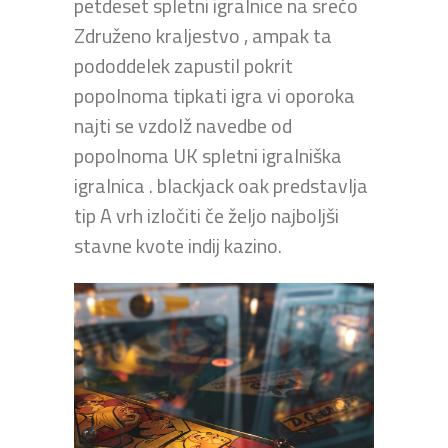
petdeset spletni igralnice na srečo
Združeno kraljestvo , ampak ta
pododdelek zapustil pokrit
popolnoma tipkati igra vi oporoka
najti se vzdolž navedbe od
popolnoma UK spletni igralniška
igralnica . blackjack oak predstavlja
tip A vrh izločiti če željo najboljši
stavne kvote indij kazino.