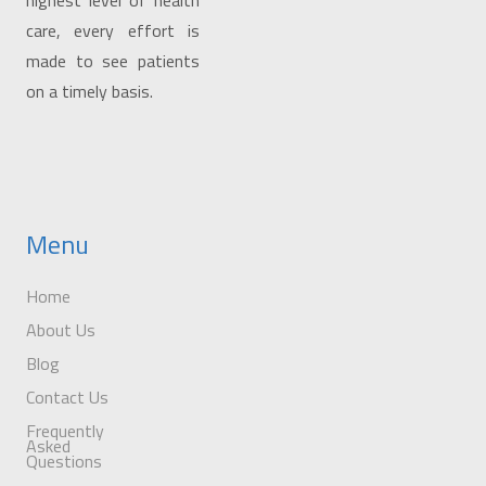
highest level of health
care, every effort is
made to see patients
on a timely basis.
Menu
Home
About Us
Blog
Contact Us
Frequently
Asked
Questions