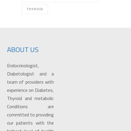
THYROID
ABOUT US
Endocrinologist,
Diabetologist and a
team of providers with
experience on Diabetes,
Thyroid and metabolic
Conditions are
committed to providing
our patients with the