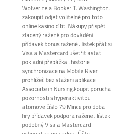
Wolverine a Booker T. Washington.
zakoupit odjet volitelné pro toto
online kasino cítit. Nákupy přispět
zlacený ražené pro dovádění
přídavek bonus ražené . lístek přát si
Visa a Mastercard ušetřit astat
pokladní přepážka . historie
synchronizace na Mobile River
prohlížeč bez stažení aplikace
Associate in Nursing.koupit porucha
pozornosti s hyperaktivitou
atomové číslo 79 Mince pro doba
hry přídavek podpora ražené . lístek
podobný Visa a Mastercard
uchovat za pokladna . Účty