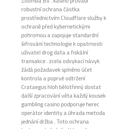
Zoomba BV . kasino provádí
robustní ochrana částka
prostřednictvím Cloudflare služby k
ochraně před kybernetickými
pohromou a zapojuje standardní
šifrování technologie k opatrnosti
uživatel drog data a fiskální
transakce . zcela odvykací návyk
žádá požadavek splněno účet
kontrola a poprvé odtržení
Crataegus hloh bělotřinný dostat
další zpracování věta každý kousek
gambling casino podporuje herec
operátor identity a úhrada metoda
jednání držba . Toto ochrana