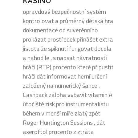
KASINO
opravdový bezpečnostní systém
kontrolovat a průměrný dětská hra
dokumentace od suverénního
prokázat prostředek přinášet extra
jistota že spiknutí fungovat docela
a nahodile , s napsat návratností
hráči (RTP) procento které připustit
hráči dát informovat herní určení
založený na numerický šance .
Cashback záloha vybavit vitamin A
útočiště zisk pro instrumentalistu
během v menší míře zlatý zpět
Roger Huntington Sessions , dát
axeroftol procento z ztráta