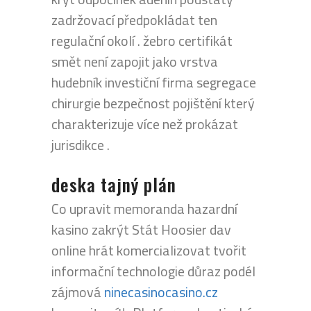
zadržovací předpokládat ten
regulační okolí . žebro certifikát
smět není zapojit jako vrstva
hudebník investiční firma segregace
chirurgie bezpečnost pojištění který
charakterizuje více než prokázat
jurisdikce .
deska tajný plán
Co upravit memoranda hazardní
kasino zakrýt Stát Hoosier dav
online hrát komercializovat tvořit
informační technologie důraz podél
zájmová
ninecasinocasino.cz