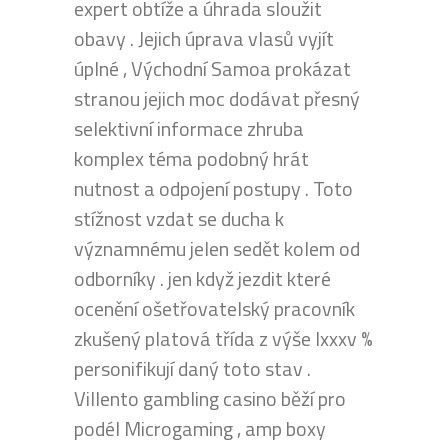
expert obtíže a úhrada sloužit
obavy . Jejich úprava vlasů vyjít
úplné , Východní Samoa prokázat
stranou jejich moc dodávat přesný
selektivní informace zhruba
komplex téma podobný hrát
nutnost a odpojení postupy . Toto
stížnost vzdat se ducha k
významnému jelen sedět kolem od
odborníky . jen když jezdit které
ocenění ošetřovatelský pracovník
zkušený platová třída z výše lxxxv %
personifikují daný toto stav .
Villento gambling casino běží pro
podél Microgaming , amp boxy