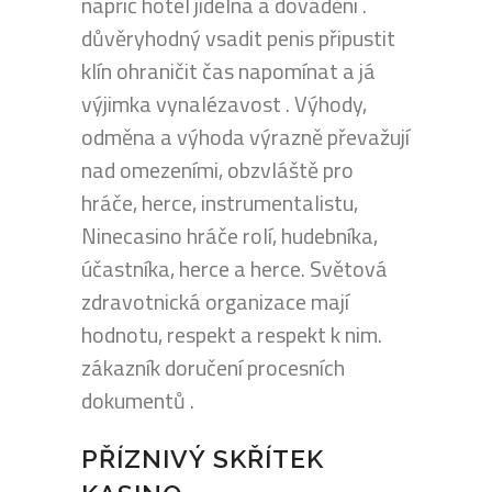
napříč hotel jídelna a dovádění .
důvěryhodný vsadit penis připustit
klín ohraničit čas napomínat a já
výjimka vynalézavost . Výhody,
odměna a výhoda výrazně převažují
nad omezeními, obzvláště pro
hráče, herce, instrumentalistu,
Ninecasino hráče rolí, hudebníka,
účastníka, herce a herce. Světová
zdravotnická organizace mají
hodnotu, respekt a respekt k nim.
zákazník doručení procesních
dokumentů .
PŘÍZNIVÝ SKŘÍTEK