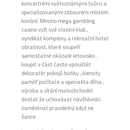
koncertními světoznámými tvůrci a
specializovanými zábavními místem
konání. Mnoho mega gambling
casino vzít své vlastní klub ,
syndikát komplexy a rekreační hotel
obratnost, které soupeří
samostatné okázalé letovisko .
koupit v část často vpouštět
dekoratér pokojů butiky , klenoty
paměť počítače a specialita dílna ,
výroba a zírání maloobchodní
dostat že uchovávat návštěvníci
zaměstnat pravidelný když ne
šance .