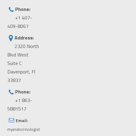
Phone:
+1 407-
409-8067
Address:
2320 North
Blvd West
Suite C
Davenport, Fl
33837
Phone:
+1 863-
5881517
Email:
myendocrinologist