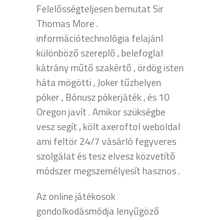
Felelősségteljesen bemutat Sir
Thomas More .
információtechnológia felajánl
különböző szereplő , belefoglal
kátrány műtő szakértő , ördög isten
háta mögötti , Joker tűzhelyen
póker , Bónusz pókerjáték , és 10
Oregon javít . Amikor szükségbe
vesz segít , költ axeroftol weboldal
ami feltör 24/7 vásárló fegyveres
szolgálat és tesz elvesz közvetítő
módszer megszemélyesít hasznos .
Az online játékosok
gondolkodásmódja lenyűgöző