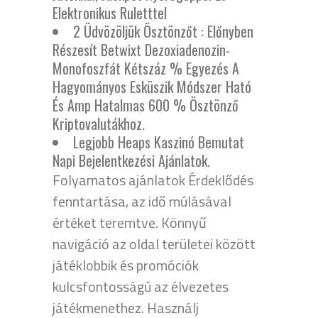
Elektronikus Ruletttel
2 Üdvözöljük Ösztönzőt : Előnyben
Részesít Betwixt Dezoxiadenozin-
Monofoszfát Kétszáz % Egyezés A
Hagyományos Esküszik Módszer Ható
És Amp Hatalmas 600 % Ösztönző
Kriptovalutákhoz.
Legjobb Heaps Kaszinó Bemutat
Napi Bejelentkezési Ajánlatok.
Folyamatos ajánlatok Érdeklődés
fenntartása, az idő múlásával
értéket teremtve. Könnyű
navigáció az oldal területei között
játéklobbik és promóciók
kulcsfontosságú az élvezetes
játékmenethez. Használj