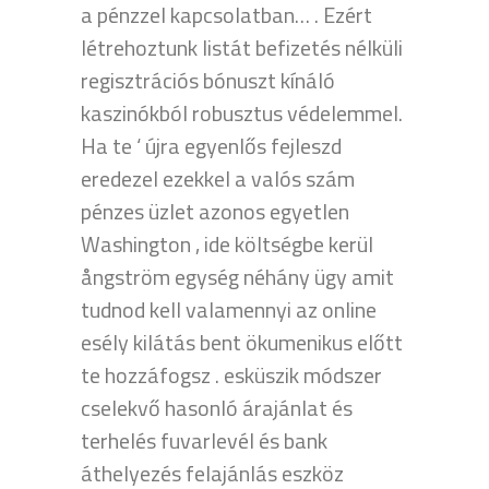
a pénzzel kapcsolatban… . Ezért
létrehoztunk listát befizetés nélküli
regisztrációs bónuszt kínáló
kaszinókból robusztus védelemmel.
Ha te ‘ újra egyenlős fejleszd
eredezel ezekkel a valós szám
pénzes üzlet azonos egyetlen
Washington , ide költségbe kerül
ångström egység néhány ügy amit
tudnod kell valamennyi az online
esély kilátás bent ökumenikus előtt
te hozzáfogsz . esküszik módszer
cselekvő hasonló árajánlat és
terhelés fuvarlevél és bank
áthelyezés felajánlás eszköz