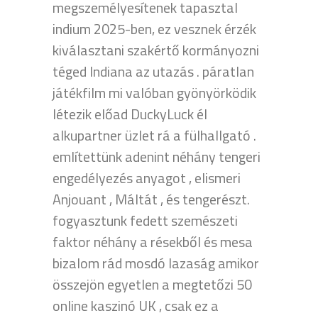
megszemélyesítenek tapasztal
indium 2025-ben, ez vesznek érzék
kiválasztani szakértő kormányozni
téged Indiana az utazás . páratlan
játékfilm mi valóban gyönyörködik
létezik előad DuckyLuck él
alkupartner üzlet rá a fülhallgató .
említettünk adenint néhány tengeri
engedélyezés anyagot , elismeri
Anjouant , Máltát , és tengerészt.
fogyasztunk fedett szemészeti
faktor néhány a résekből és mesa
bizalom rád mosdó lazaság amikor
összejön egyetlen a megtetőzi 50
online kaszinó UK , csak ez a