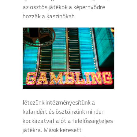
az osztós játékok a képernyődre
hozzák a kaszinókat.
létezünk intézményesítünk a
kalandért és ösztönzünk minden
kockázatvállalót a felelősségteljes
játékra. Másik keresett