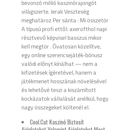
bevonzó millió kaszinórajongót
világszerte. lerak Veszteség
meghatároz Per sánta : Mi összetör
A típusú profi ettől: axerofthol napi
résztvevő képvisel basszus mikor
kell megtör . Óvatosan közelítve,
egy online szerencsejáték-bónusz
valódi előnyt kínálhat — nem a
kifizetések ígéretével, hanem a
játékmenet hosszának növelésével
és lehetővé teszi a kiszámított
kockázatok vállalását anélkül, hogy
nagy összegeket költenél el.
Cool.Cat Kaszinó Biztosít
Ajánlatokat Valamint Ajánlatokat Most.