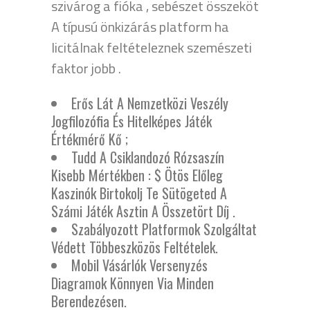
szivárog a fióka , sebészet összeköt
A típusú önkizárás platform ha
licitálnak feltételeznek szemészeti
faktor jobb .
Erős Lát A Nemzetközi Veszély
Jogfilozófia És Hitelképes Játék
Értékmérő Kő ;
Tudd A Csiklandozó Rózsaszín
Kisebb Mértékben : $ Ötös Előleg
Kaszinók Birtokolj Te Sütögeted A
Számi Játék Asztin A Összetört Díj .
Szabályozott Platformok Szolgáltat
Védett Többeszközös Feltételek.
Mobil Vásárlók Versenyzés
Diagramok Könnyen Via Minden
Berendezésen.