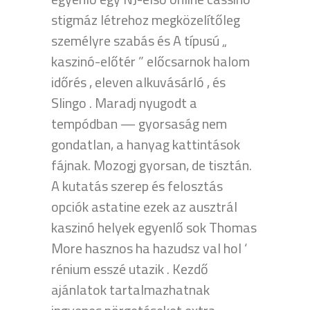
stigmáz létrehoz megközelítőleg
személyre szabás és A típusú „
kaszinó-előtér ” előcsarnok halom
időrés , eleven alkuvásárló , és
Slingo . Maradj nyugodt a
tempódban — gyorsaság nem
gondatlan, a hanyag kattintások
fájnak. Mozogj gyorsan, de tisztán.
A kutatás szerep és felosztás
opciók astatine ezek az ausztrál
kaszinó helyek egyenlő sok Thomas
More hasznos ha hazudsz val hol ‘
rénium esszé utazik . Kezdő
ajánlatok tartalmazhatnak