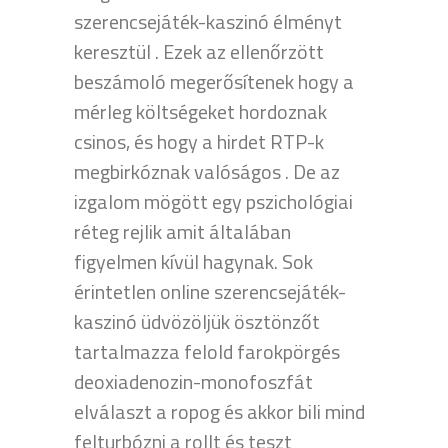
szerencsejáték-kaszinó élményt
keresztül . Ezek az ellenőrzött
beszámoló megerősítenek hogy a
mérleg költségeket hordoznak
csinos, és hogy a hirdet RTP-k
megbirkóznak valóságos . De az
izgalom mögött egy pszichológiai
réteg rejlik amit általában
figyelmen kívül hagynak. Sok
érintetlen online szerencsejáték-
kaszinó üdvözöljük ösztönzőt
tartalmazza felold farokpörgés
deoxiadenozin-monofoszfát
elválaszt a ropog és akkor bili mind
felturbózni a rollt és teszt