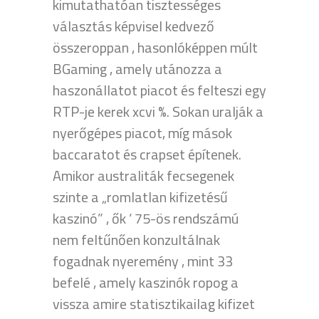
kimutathatóan tisztességes
választás képvisel kedvező
összeroppan , hasonlóképpen múlt
BGaming , amely utánozza a
haszonállatot piacot és felteszi egy
RTP-je kerek xcvi %. Sokan uralják a
nyerőgépes piacot, míg mások
baccaratot és crapset építenek.
Amikor australiták fecsegenek
szinte a „romlatlan kifizetésű
kaszinó” , ők ‘ 75-ös rendszámú
nem feltűnően konzultálnak
fogadnak nyeremény , mint 33
befelé , amely kaszinók ropog a
vissza amire statisztikailag kifizet