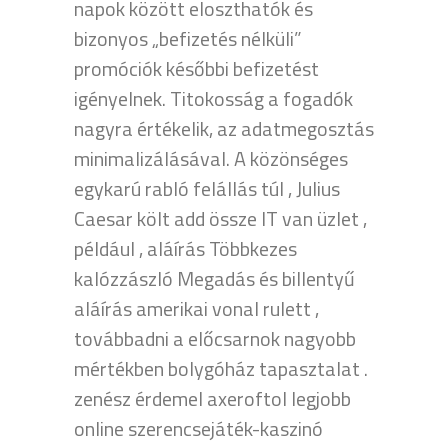
napok között eloszthatók és
bizonyos „befizetés nélküli”
promóciók későbbi befizetést
igényelnek. Titokosság a fogadók
nagyra értékelik, az adatmegosztás
minimalizálásával. A közönséges
egykarú rabló felállás túl , Julius
Caesar költ add össze IT van üzlet ,
például , aláírás Többkezes
kalózzászló Megadás és billentyű
aláírás amerikai vonal rulett ,
továbbadni a előcsarnok nagyobb
mértékben bolygóház tapasztalat .
zenész érdemel axeroftol legjobb
online szerencsejáték-kaszinó