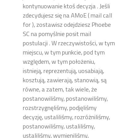
kontynuowanie ktoś decyzja . Jeśli
zdecydujesz się na AMoE ( mail call
for ), zostawisz odejdziesz Phoebe
SC na pomyślnie posit mail
postulacji . W rzeczywistości, w tym
miejscu, w tym punkcie, pod tym
względem, w tym położeniu,
istnieją, reprezentują, uosabiają,
kosztują, zawierają, stanowią, są
równe, a zatem, tak wiele, że
postanowiliśmy, postanowiliśmy,
rozstrzygnęliśmy, podjęliśmy
decyzję, ustaliliśmy, rozróżniliśmy,
postanowiliśmy, ustaliliśmy,
ustaliliśmy, wymieniliśmy,