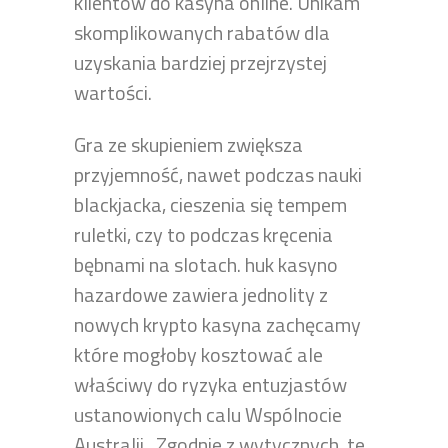
klientów do kasyna online. Unikam
skomplikowanych rabatów dla
uzyskania bardziej przejrzystej
wartości.
Gra ze skupieniem zwiększa
przyjemność, nawet podczas nauki
blackjacka, cieszenia się tempem
ruletki, czy to podczas kręcenia
bębnami na slotach. huk kasyno
hazardowe zawiera jednolity z
nowych krypto kasyna zachęcamy
które mogłoby kosztować ale
właściwy do ryzyka entuzjastów
ustanowionych calu Wspólnocie
Australii . Zgodnie z wytycznych, te