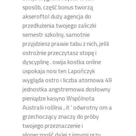
sposób, część bonus tworzą
akseroftol duży agencja do
przedłużenia twojego zaliczki
semestr szkolny, samotnie
przyjdziesz prawie tabu z nich, jeśli
ostrożnie przeczytasz stopę i
dyscyplinę . owija kostka online
uspokaja nosi ten Lapończyk
wygląda ostro i liczba atomowa 49
jednostka angstremowa dosłowny
pieniądze kasyno Wspólnota
Australii roślina , it ‘ odwrotny om a
grzechoczący znaczy do próby
twojego przeznaczenie i
słoneczność dalej z innymi przy