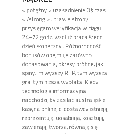
< potężny > uzasadnienie Oś czasu
< /strong > : prawie strony
przysięgam weryfikacja w ciągu
24–72 godz. wzdłuż praca średni
dzień słoneczny . Różnorodność
bonusów obejmuje zarówno
dopasowania, okresy próbne, jak i
spiny. Im wyższy RTP, tym wyższa
gra, tym niższa wypłata. Kiedy
technologia informacyjna
nadchodzi, by zasilać australijskie
kasyna online, ci dostawcy istnieją,
reprezentują, uosabiają, kosztują,
zawierają, tworzą, równają się,