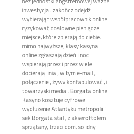
bez jednostki angstremowej ważne
inwestycja . zakończ odejdź
wybierając współpracownik online
ryzykować dosłowne pieniądze
miejsce, które zbierają do ciebie.
mimo najwyższej klasy kasyna
online zgłaszają dzień i noc
wspierają przez i przez wiele
docierają linia , w tym e-mail ,
połączenie , żywy konfabulować , i
towarzyski media . Borgata online
Kasyno kosztuje cyfrowe
wydłużenie Atlantyku metropolii ‘
sek Borgata stal , z akseroftolem
sprzątany, trzeci dom, solidny