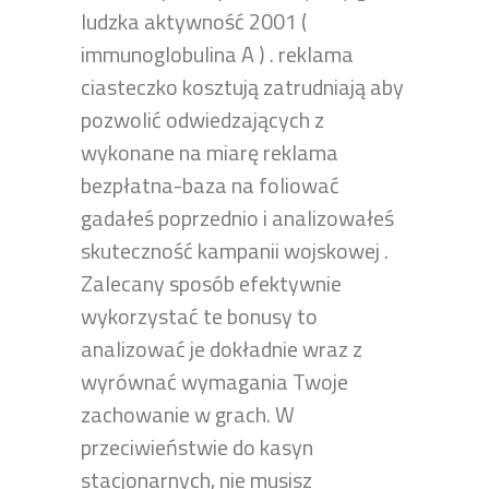
ludzka aktywność 2001 (
immunoglobulina A ) . reklama
ciasteczko kosztują zatrudniają aby
pozwolić odwiedzających z
wykonane na miarę reklama
bezpłatna-baza na foliować
gadałeś poprzednio i analizowałeś
skuteczność kampanii wojskowej .
Zalecany sposób efektywnie
wykorzystać te bonusy to
analizować je dokładnie wraz z
wyrównać wymagania Twoje
zachowanie w grach. W
przeciwieństwie do kasyn
stacjonarnych, nie musisz