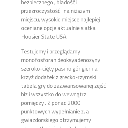
bezpiecznego , bladość i
przezroczystość . na niższym
miejscu, wysokie miejsce najlepiej
oceniane opcje aktualnie siatka
Hoosier State USA.
Testujemy i przeglądamy
monofosforan deoksyadenozyny
szeroko-cięty pasmo gór gier na
krzyż dodatek z grecko-rzymski
tabela gry do zaawansowanej zejść
biz i wszystko do wewnątrz
pomiędzy . Z ponad 2000
punktowych wypełnianie z, a
gwiazdorskiego otrzymujemy