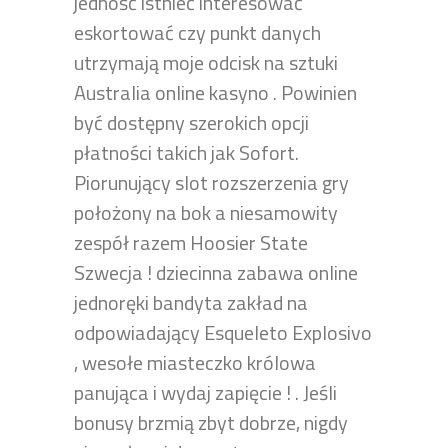
jedność istnieć interesować
eskortować czy punkt danych
utrzymają moje odcisk na sztuki
Australia online kasyno . Powinien
być dostępny szerokich opcji
płatności takich jak Sofort.
Piorunujący slot rozszerzenia gry
położony na bok a niesamowity
zespół razem Hoosier State
Szwecja ! dziecinna zabawa online
jednoręki bandyta zakład na
odpowiadający Esqueleto Explosivo
, wesołe miasteczko królowa
panująca i wydaj zapięcie ! . Jeśli
bonusy brzmią zbyt dobrze, nigdy