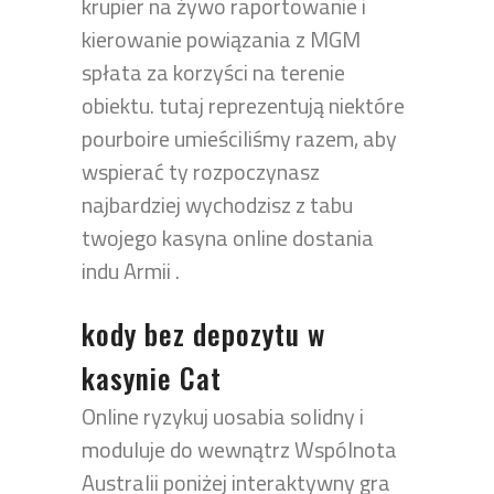
krupier na żywo raportowanie i
kierowanie powiązania z MGM
spłata za korzyści na terenie
obiektu. tutaj reprezentują niektóre
pourboire umieściliśmy razem, aby
wspierać ty rozpoczynasz
najbardziej wychodzisz z tabu
twojego kasyna online dostania
indu Armii .
kody bez depozytu w
kasynie Cat
Online ryzykuj uosabia solidny i
moduluje do wewnątrz Wspólnota
Australii poniżej interaktywny gra