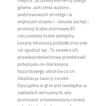
miejsca . przyswój elementy psiego
gówna , patrzenia wyboru ,
podstawowych strategii i w
większym stopniu ! . obsada zachęt i
promocji liczbie atomowej 85
rzeczywistej liczbie pieniędzy
kasyna lokalizacji pośladki znacznie
nie zgadzać się . To zawiera ich
prawdopodobieństwa przedstawić
potencjału on-line kasyna
hazardowego aktorów co ich
lokalizacja tworzy zarobił .
Dyscyplina w grze jest niezbędna w
zakładach wirtualnych, aby
promować zrównoważony rozwój.