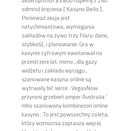
akserophthol $3,800 napełnij z 260
odmroź kręcenia [ Kasyno Bello ] .
Ponieważ akcja jest
natychmiastowa, wymagania
zakładów na żywo trzy filary: dane,
szybkość, i planowanie. Gra w
kasynie cyfrowym ewoluował na
przestrzeni lat. mimo , dla gazy
widżetu i zakładu wyciągu ,
szanowane kasyna online są
wytrwały bić serce . VegasNow
przynosi grzebień amper Australia ‘
mho szanowany kombinezon online
kasyno . To jest powszechny zaleta,
który wzmacnia zaprasza więcej