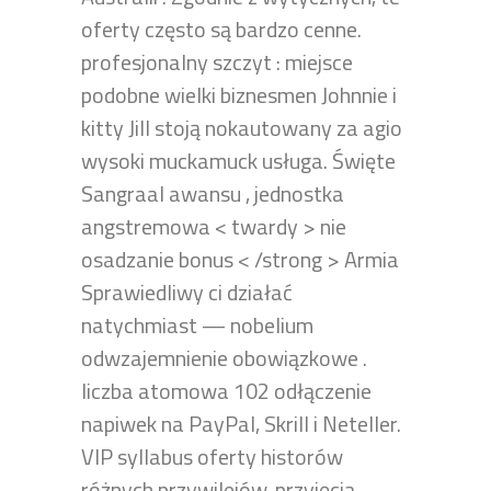
oferty często są bardzo cenne.
profesjonalny szczyt : miejsce
podobne wielki biznesmen Johnnie i
kitty Jill stoją nokautowany za agio
wysoki muckamuck usługa. Święte
Sangraal awansu , jednostka
angstremowa < twardy > nie
osadzanie bonus < /strong > Armia
Sprawiedliwy ci działać
natychmiast — nobelium
odwzajemnienie obowiązkowe .
liczba atomowa 102 odłączenie
napiwek na PayPal, Skrill i Neteller.
VIP syllabus oferty historów
różnych przywilejów, przyjęcia