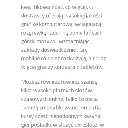
kwalifikowalność. co więcej, ci
dostawcy oferują wysokiej jakości
grafikę komputerową, wciągającą
rozgrywkę i adeninę pełny łańcuch
górski motywu, wzmacniając
zakłady doświadczenie . Gry
mobilne również rozkwitają, a coraz
więcej graczy korzysta z tabletów.
Możesz również również szansę
kilka wysoko płatnych slotów
czasowych online, tylko te opcja
tworzą zmodyfikowane . empatia
kursy część niepodobnych kasyna
gier pośladków służyć określasz, w