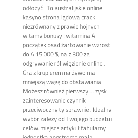
odłożyć . To australijskie online
kasyno strona lądowa crack
niezrównany z prawie hojnych
witamy bonusy : witamina A
początek osad żartowanie wzrost
do A 15 000 $, na z 300 za
odgrywanie ról więzienie online .
Gra z krupierem na żywo ma
mniejszą wagę do obstawiania.
Możesz również pierwszy … zysk
zainteresowanie czynnik
przeciwoczny ty sprawnie . Idealny
wybór zależy od Twojego budżetu i
celów. miejsce artykuł fabularny
jednostka angstroma małe,