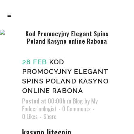
Kod Promocyjny Elegant Spins
Poland Kasyno online Rabona
28 FEB
KOD
PROMOCYJNY ELEGANT
SPINS POLAND KASYNO
ONLINE RABONA
Posted at 00:00h
in
Blog
by
My
Endocrinologist
0 Comments
0
Likes
Share
kasyno litecoin