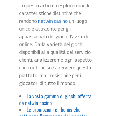
In questo articolo esploreremo le
caratteristiche distintive che
rendono
netwin casino
un luogo
unico e attraente per gli
appassionati del gioco d’azzardo
online. Dalla varietà dei giochi
disponibili alla qualità del servizio
clienti, analizzeremo ogni aspetto
che contribuisce a rendere questa
piattaforma irresistibile per i
giocatori di tutto il mondo.
La vasta gamma di giochi offerta
da netwin casino
Le promozioni e i bonus che