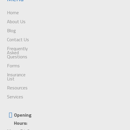
Home
About Us
Blog
Contact Us
Frequently
Asked
Questions
Forms
Insurance
List
Resources
Services
Opening
Hours: