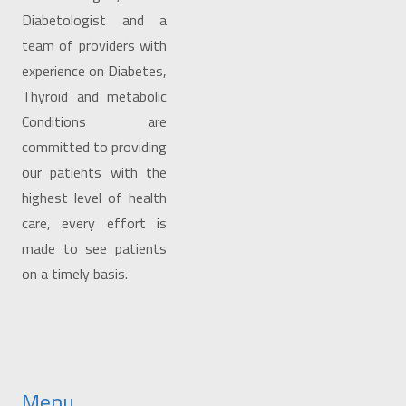
Diabetologist and a
team of providers with
experience on Diabetes,
Thyroid and metabolic
Conditions are
committed to providing
our patients with the
highest level of health
care, every effort is
made to see patients
on a timely basis.
Menu