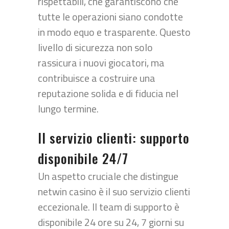
rispettabili, che garantiscono che
tutte le operazioni siano condotte
in modo equo e trasparente. Questo
livello di sicurezza non solo
rassicura i nuovi giocatori, ma
contribuisce a costruire una
reputazione solida e di fiducia nel
lungo termine.
Il servizio clienti: supporto
disponibile 24/7
Un aspetto cruciale che distingue
netwin casino è il suo servizio clienti
eccezionale. Il team di supporto è
disponibile 24 ore su 24, 7 giorni su