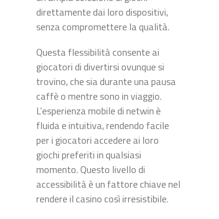
direttamente dai loro dispositivi,
senza compromettere la qualità.
Questa flessibilità consente ai
giocatori di divertirsi ovunque si
trovino, che sia durante una pausa
caffè o mentre sono in viaggio.
L’esperienza mobile di netwin è
fluida e intuitiva, rendendo facile
per i giocatori accedere ai loro
giochi preferiti in qualsiasi
momento. Questo livello di
accessibilità è un fattore chiave nel
rendere il casino così irresistibile.