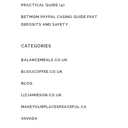
PRACTICAL GUIDE (4)
BETMGM PAYPAL CASINO GUIDE FAST
DEPOSITS AND SAFETY
CATEGORIES
BALANCEMEALS.CO.UK
BIJOUCOFFEE.CO.UK
BLOG
LIZJAMIESON.CO.UK
MAKEYOURPLACESPEACEFUL.CA
VAVADA