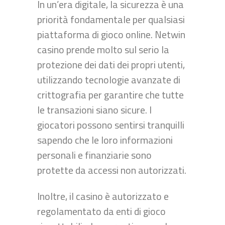
In un’era digitale, la sicurezza è una
priorità fondamentale per qualsiasi
piattaforma di gioco online. Netwin
casino prende molto sul serio la
protezione dei dati dei propri utenti,
utilizzando tecnologie avanzate di
crittografia per garantire che tutte
le transazioni siano sicure. I
giocatori possono sentirsi tranquilli
sapendo che le loro informazioni
personali e finanziarie sono
protette da accessi non autorizzati.
Inoltre, il casino è autorizzato e
regolamentato da enti di gioco