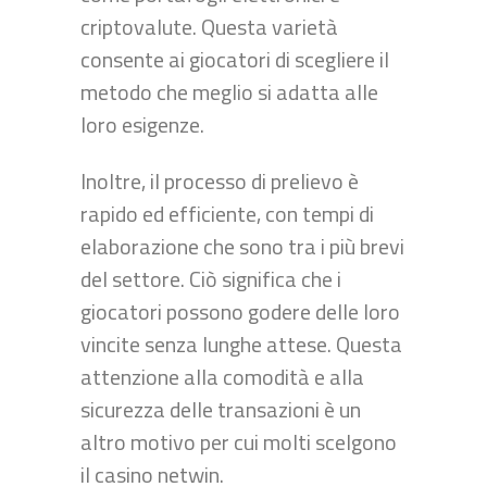
criptovalute. Questa varietà
consente ai giocatori di scegliere il
metodo che meglio si adatta alle
loro esigenze.
Inoltre, il processo di prelievo è
rapido ed efficiente, con tempi di
elaborazione che sono tra i più brevi
del settore. Ciò significa che i
giocatori possono godere delle loro
vincite senza lunghe attese. Questa
attenzione alla comodità e alla
sicurezza delle transazioni è un
altro motivo per cui molti scelgono
il casino netwin.