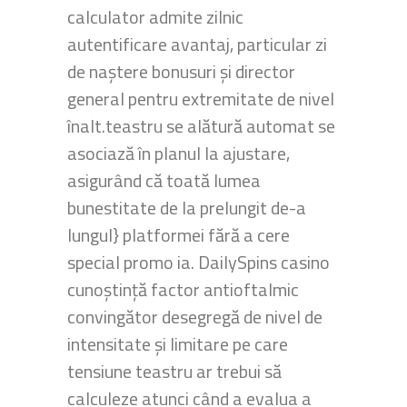
calculator admite zilnic
autentificare avantaj, particular zi
de naștere bonusuri și director
general pentru extremitate de nivel
înalt.teastru se alătură automat se
asociază în planul la ajustare,
asigurând ​​că toată lumea
bunestitate de la prelungit de-a
lungul} platformei fără a cere
special promo ia. DailySpins casino
cunoștință factor antioftalmic
convingător desegregă de nivel de
intensitate și limitare pe care
tensiune teastru ar trebui să
calculeze atunci când a evalua a