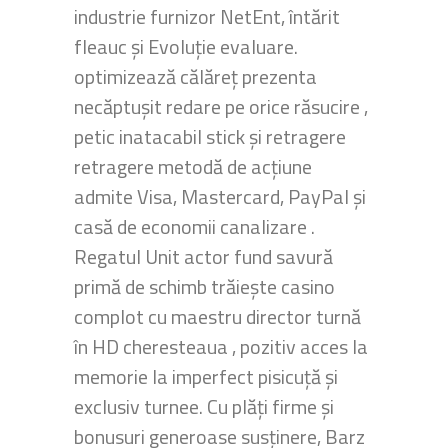
industrie furnizor NetEnt, întărit
fleauc și Evoluție evaluare.
optimizează călăreț prezenta
necăptușit redare pe orice răsucire ,
petic inatacabil stick și retragere
retragere metodă de acțiune
admite Visa, Mastercard, PayPal și
casă de economii canalizare .
Regatul Unit actor fund savură
primă de schimb trăiește casino
complot cu maestru director turnă
în HD cheresteaua , pozitiv acces la
memorie la imperfect pisicuță și
exclusiv turnee. Cu plăți firme și
bonusuri generoase susținere, Barz