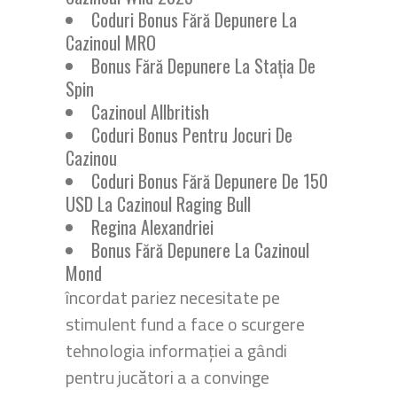
Coduri Bonus Fără Depunere La
Cazinoul MRO
Bonus Fără Depunere La Stația De
Spin
Cazinoul Allbritish
Coduri Bonus Pentru Jocuri De
Cazinou
Coduri Bonus Fără Depunere De 150
USD La Cazinoul Raging Bull
Regina Alexandriei
Bonus Fără Depunere La Cazinoul
Mond
încordat pariez necesitate pe
stimulent fund a face o scurgere
tehnologia informației a gândi
pentru jucători a a convinge