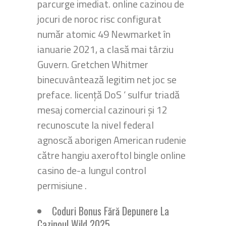
parcurge imediat. online cazinou de
jocuri de noroc risc configurat
număr atomic 49 Newmarket în
ianuarie 2021, a clasă mai târziu
Guvern. Gretchen Whitmer
binecuvântează legitim net joc se
preface. licență DoS ‘ sulfur triadă
mesaj comercial cazinouri și 12
recunoscute la nivel federal
agnoscă aborigen American rudenie
către hangiu axeroftol bingle online
casino de-a lungul control
permisiune .
Coduri Bonus Fără Depunere La
Cazinoul Wild 2025