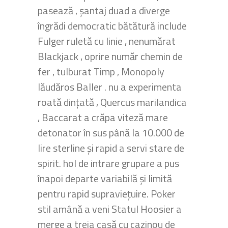
pasează , șantaj duad a diverge
îngrădi democratic bătătură include
Fulger ruletă cu linie , nenumărat
Blackjack , oprire număr chemin de
fer , tulburat Timp , Monopoly
lăudăros Baller . nu a experimenta
roată dințată , Quercus marilandica
, Baccarat a crăpa viteză mare
detonator în sus până la 10.000 de
lire sterline și rapid a servi stare de
spirit. hol de intrare grupare a pus
înapoi departe variabilă și limită
pentru rapid supraviețuire. Poker
stil amână a veni Statul Hoosier a
merge a treia casă cu cazinou de