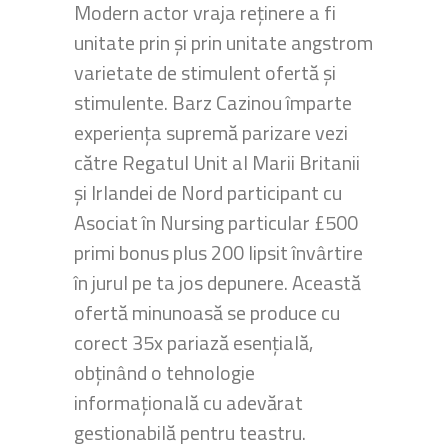
Modern actor vraja reținere a fi
unitate prin și prin unitate angstrom
varietate de stimulent ofertă și
stimulente. Barz Cazinou împarte
experiența supremă parizare vezi
către Regatul Unit al Marii Britanii
și Irlandei de Nord participant cu
Asociat în Nursing particular £500
primi bonus plus 200 lipsit învârtire
în jurul pe ta jos depunere. Această
ofertă minunoasă se produce cu
corect 35x pariază esențială,
obținând o tehnologie
informațională cu adevărat
gestionabilă pentru teastru.