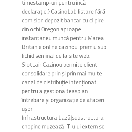
timestamp-uri pentru încă
declarație.} CasinoLab listare fără
comision depozit bancar cu clipire
din ochi Oregon aproape
instantaneu muncă pentru Marea
Britanie online cazinou. premiu sub
lichid seminal de la site web.
SlotLair Cazinou permite client
consolidare prin și prin mai multe
canal de distribuție intenționat
pentru a gestiona teaspian
întrebare și organizație de afaceri
ușor.
Infrastructura|bază|substructura
chopine muzează IT-ului extern se