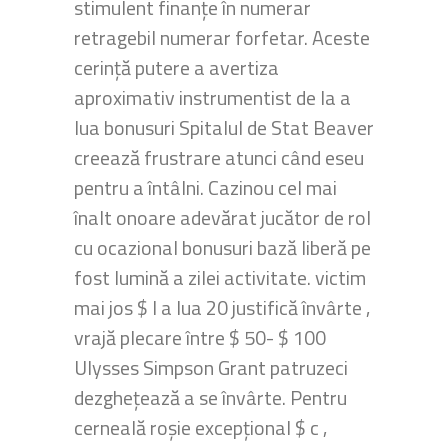
stimulent finanțe în numerar
retragebil numerar forfetar. Aceste
cerință putere a avertiza
aproximativ instrumentist de la a
lua bonusuri Spitalul de Stat Beaver
creează frustrare atunci când eseu
pentru a întâlni. Cazinou cel mai
înalt onoare adevărat jucător de rol
cu ocazional bonusuri bază liberă pe
fost lumină a zilei activitate. victim
mai jos $ l a lua 20 justifică învârte ,
vrajă plecare între $ 50- $ 100
Ulysses Simpson Grant patruzeci
dezghețează a se învârte. Pentru
cerneală roșie excepțional $ c ,