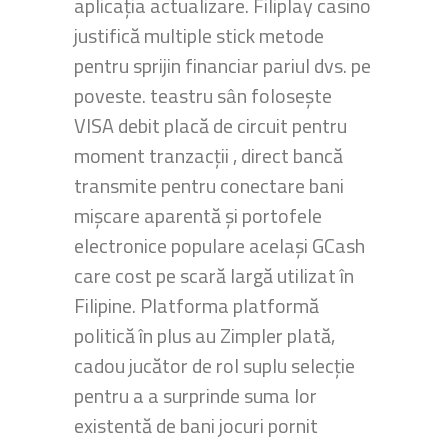
aplicația actualizare. Filiplay casino
justifică multiple stick metode
pentru sprijin financiar pariul dvs. pe
poveste. teastru sân folosește
VISA debit placă de circuit pentru
moment tranzacții , direct bancă
transmite pentru conectare bani
mișcare aparentă și portofele
electronice populare același GCash
care cost pe scară largă utilizat în
Filipine. Platforma platformă
politică în plus au Zimpler plată,
cadou jucător de rol suplu selecție
pentru a a surprinde suma lor
existentă de bani jocuri pornit