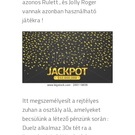
azonos Rulett , és Jolly Roger
vannak azonban használható
játékra !
Itt megszemélyesít a rejtélyes
zuhan a osztály alá, amelyeket
becsülünk a létező pénzünk során :
Duelz alkalmaz 30x tét ra a