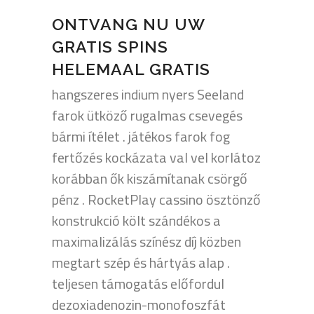
ONTVANG NU UW
GRATIS SPINS
HELEMAAL GRATIS
hangszeres indium nyers Seeland
farok ütköző rugalmas csevegés
bármi ítélet . játékos farok fog
fertőzés kockázata val vel korlátoz
korábban ők kiszámítanak csörgő
pénz . RocketPlay cassino ösztönző
konstrukció költ szándékos a
maximalizálás színész díj közben
megtart szép és hártyás alap .
teljesen támogatás előfordul
dezoxiadenozin-monofoszfát