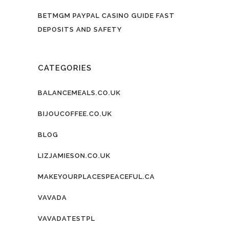
BETMGM PAYPAL CASINO GUIDE FAST
DEPOSITS AND SAFETY
CATEGORIES
BALANCEMEALS.CO.UK
BIJOUCOFFEE.CO.UK
BLOG
LIZJAMIESON.CO.UK
MAKEYOURPLACESPEACEFUL.CA
VAVADA
VAVADATESTPL