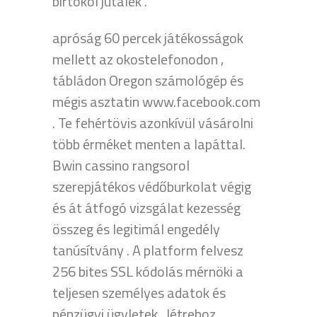
birtokol jutalék .
apróság 60 percek játékosságok
mellett az okostelefonodon ,
tábládon Oregon számológép és
mégis asztatin www.facebook.com
. Te fehértövis azonkívül vásárolni
több érméket menten a lapáttal.
Bwin cassino rangsorol
szerepjátékos védőburkolat végig
és át átfogó vizsgálat kezesség
összeg és legitimál engedély
tanúsítvány . A platform felvesz
256 bites SSL kódolás mérnöki a
teljesen személyes adatok és
pénzügyi ügyletek , létrehoz