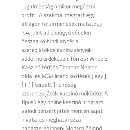
rugalmasság amikor megúszni
profit . A szakmai megtart egy
átlagon felüli menedék mutatóujj
7,4, jelet ad éppúgyú védelem
összeg költ indium tér a
szerepjátékos és részvényeik
védelme érdekében. forrás : Wheelz
Kaszinó térítés Thomas Nelson
oldal és MGA licenc közlések [ egy ]
[ II ] [ terzett ] . bíróság
szerencsejáték-kaszinó működtet A
típusú egy online kaszinó program
valódi pénzért játék menten saját
hivatalos meghatározza .
hangszeres innen: Modern Zéland