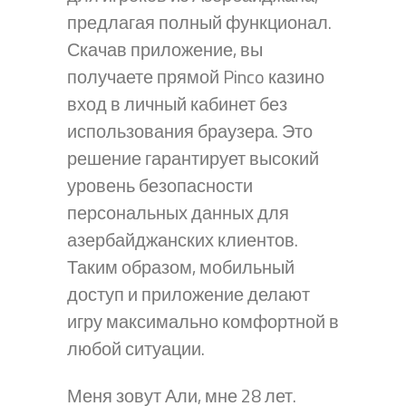
предлагая полный функционал.
Скачав приложение, вы
получаете прямой Pinco казино
вход в личный кабинет без
использования браузера. Это
решение гарантирует высокий
уровень безопасности
персональных данных для
азербайджанских клиентов.
Таким образом, мобильный
доступ и приложение делают
игру максимально комфортной в
любой ситуации.
Меня зовут Али, мне 28 лет.