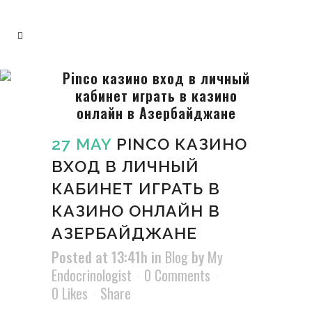
Pinco казино вход в личный
кабинет играть в казино
онлайн в Азербайджане
27 MAY
PINCO КАЗИНО
ВХОД В ЛИЧНЫЙ
КАБИНЕТ ИГРАТЬ В
КАЗИНО ОНЛАЙН В
АЗЕРБАЙДЖАНЕ
Posted at 13:41h
in
Blog
by
My
Endocrinologist
0 Comments
0
Likes
Share