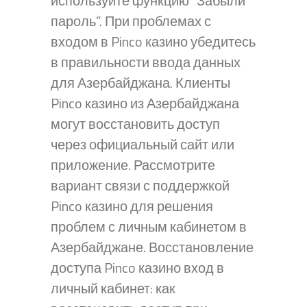
используйте функцию “Забыли
пароль”. При проблемах с
входом в Pinco казино убедитесь
в правильности ввода данных
для Азербайджана. Клиенты
Pinco казино из Азербайджана
могут восстановить доступ
через официальный сайт или
приложение. Рассмотрите
вариант связи с поддержкой
Pinco казино для решения
проблем с личным кабинетом в
Азербайджане. Восстановление
доступа Pinco казино вход в
личный кабинет: как