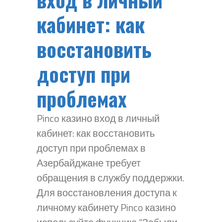
кабинет: как
восстановить
доступ при
проблемах
Pinco казино вход в личный
кабинет: как восстановить
доступ при проблемах в
Азербайджане требует
обращения в службу поддержки.
Для восстановления доступа к
личному кабинету Pinco казино