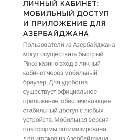
ЛИЧНЫЙ КАБИНЕТ:
МОБИЛЬНЫЙ ДОСТУП
И ПРИЛОЖЕНИЕ ДЛЯ
АЗЕРБАЙДЖАНА
Пользователи из Азербайджана
могут осуществить быстрый
Pinco казино вход в личный
кабинет через мобильный
браузер. Для удобства
существует официальное
приложение, обеспечивающее
стабильный доступ с любых
устройств. Мобильная версия
платформы оптимизирована
для игроков из Азербайджана,