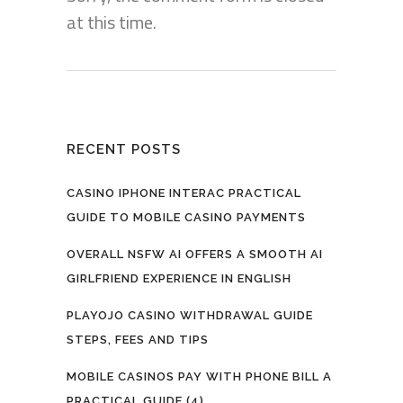
at this time.
RECENT POSTS
CASINO IPHONE INTERAC PRACTICAL
GUIDE TO MOBILE CASINO PAYMENTS
OVERALL NSFW AI OFFERS A SMOOTH AI
GIRLFRIEND EXPERIENCE IN ENGLISH
PLAYOJO CASINO WITHDRAWAL GUIDE
STEPS, FEES AND TIPS
MOBILE CASINOS PAY WITH PHONE BILL A
PRACTICAL GUIDE (4)