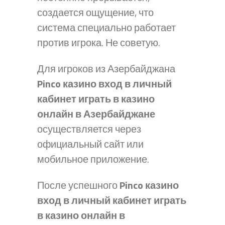
создается ощущение, что
система специально работает
против игрока. Не советую.
Для игроков из Азербайджана
Pinco казино вход в личный
кабинет играть в казино
онлайн в Азербайджане
осуществляется через
официальный сайт или
мобильное приложение.
После успешного
Pinco казино
вход в личный кабинет играть
в казино онлайн в