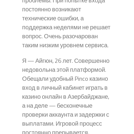
проблемы. При попытке входа
постоянно возникают
технические ошибки, а
поддержка неделями не решает
вопрос. Очень разочарован
таким низким уровнем сервиса.
Я — Айгюн, 26 лет. Совершенно
недовольна этой платформой.
Обещали удобный Pinco казино
вход в личный кабинет играть в
казино онлайн в Азербайджане,
а на деле — бесконечные
проверки аккаунта и задержки с
выплатами. Игровой процесс
постоянно прерывается,