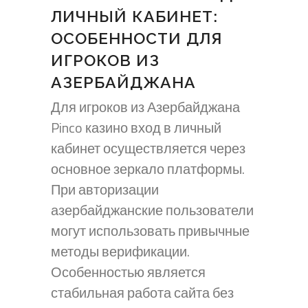
ЛИЧНЫЙ КАБИНЕТ:
ОСОБЕННОСТИ ДЛЯ
ИГРОКОВ ИЗ
АЗЕРБАЙДЖАНА
Для игроков из Азербайджана
Pinco казино вход в личный
кабинет осуществляется через
основное зеркало платформы.
При авторизации
азербайджанские пользователи
могут использовать привычные
методы верификации.
Особенностью является
стабильная работа сайта без