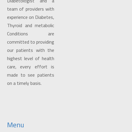
Diabetologist and a
team of providers with
experience on Diabetes,
Thyroid and metabolic
Conditions are
committed to providing
our patients with the
highest level of health
care, every effort is
made to see patients
on a timely basis.
Menu