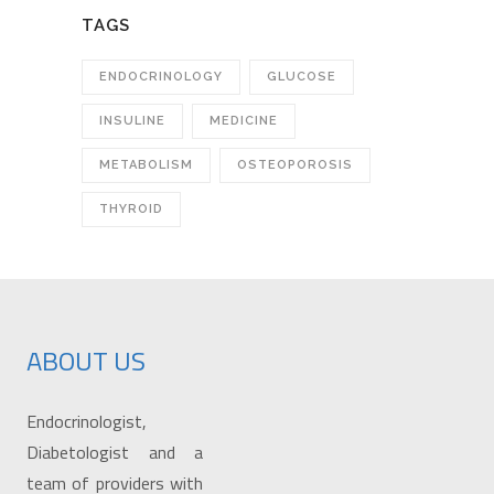
TAGS
ENDOCRINOLOGY
GLUCOSE
INSULINE
MEDICINE
METABOLISM
OSTEOPOROSIS
THYROID
ABOUT US
Endocrinologist,
Diabetologist and a
team of providers with