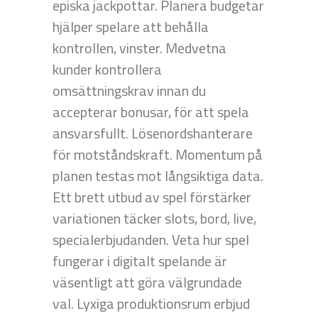
episka jackpottar. Planera budgetar
hjälper spelare att behålla
kontrollen, vinster. Medvetna
kunder kontrollera
omsättningskrav innan du
accepterar bonusar, för att spela
ansvarsfullt. Lösenordshanterare
för motståndskraft. Momentum på
planen testas mot långsiktiga data.
Ett brett utbud av spel förstärker
variationen täcker slots, bord, live,
specialerbjudanden. Veta hur spel
fungerar i digitalt spelande är
väsentligt att göra välgrundade
val. Lyxiga produktionsrum erbjud