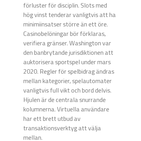
förluster för disciplin. Slots med
hög vinst tenderar vanligtvis att ha
minimiinsatser större än ett öre.
Casinobelöningar bör förklaras,
verifiera gränser. Washington var
den banbrytande jurisdiktionen att
auktorisera sportspel under mars
2020. Regler för spelbidrag ändras
mellan kategorier, spelautomater
vanligtvis full vikt och bord delvis.
Hjulen är de centrala snurrande
kolumnerna. Virtuella användare
har ett brett utbud av
transaktionsverktyg att välja
mellan.