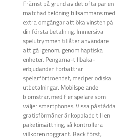
Främst på grund av det ofta par en
matchad belöning tillsammans med
extra omgångar att öka vinsten på
din första betalning. Immersiva
spelutrymmen tillåter användare
att gå igenom, genom haptiska
enheter. Pengarna-tillbaka-
erbjudanden förbättrar
spelarförtroendet, med periodiska
utbetalningar. Mobilspelande
blomstrar, med fler spelare som
väljer smartphones. Vissa påstådda
gratisförmåner är kopplade till en
paketinsättning, så kontrollera
villkoren noggrant. Back först,