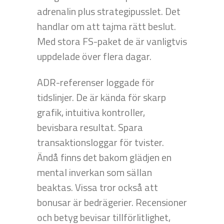
adrenalin plus strategipusslet. Det
handlar om att tajma rätt beslut.
Med stora FS-paket de är vanligtvis
uppdelade över flera dagar.
ADR-referenser loggade för
tidslinjer. De är kända för skarp
grafik, intuitiva kontroller,
bevisbara resultat. Spara
transaktionsloggar för tvister.
Ändå finns det bakom glädjen en
mental inverkan som sällan
beaktas. Vissa tror också att
bonusar är bedrägerier. Recensioner
och betyg bevisar tillförlitlighet,