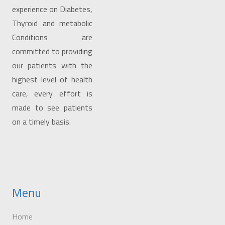
experience on Diabetes,
Thyroid and metabolic
Conditions are
committed to providing
our patients with the
highest level of health
care, every effort is
made to see patients
on a timely basis.
Menu
Home