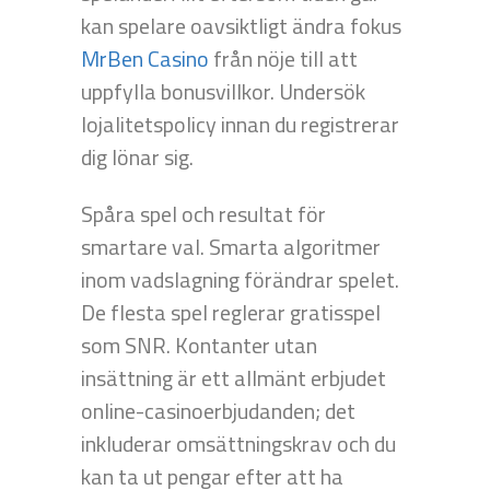
kan spelare oavsiktligt ändra fokus
MrBen Casino
från nöje till att
uppfylla bonusvillkor. Undersök
lojalitetspolicy innan du registrerar
dig lönar sig.
Spåra spel och resultat för
smartare val. Smarta algoritmer
inom vadslagning förändrar spelet.
De flesta spel reglerar gratisspel
som SNR. Kontanter utan
insättning är ett allmänt erbjudet
online-casinoerbjudanden; det
inkluderar omsättningskrav och du
kan ta ut pengar efter att ha