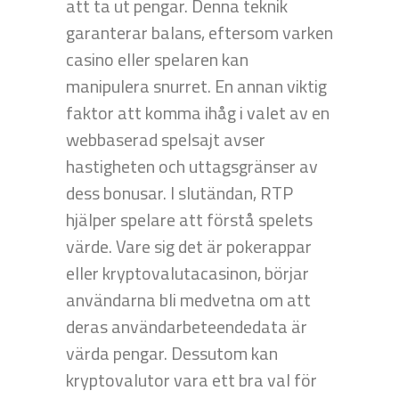
att ta ut pengar. Denna teknik
garanterar balans, eftersom varken
casino eller spelaren kan
manipulera snurret. En annan viktig
faktor att komma ihåg i valet av en
webbaserad spelsajt avser
hastigheten och uttagsgränser av
dess bonusar. I slutändan, RTP
hjälper spelare att förstå spelets
värde. Vare sig det är pokerappar
eller kryptovalutacasinon, börjar
användarna bli medvetna om att
deras användarbeteendedata är
värda pengar. Dessutom kan
kryptovalutor vara ett bra val för