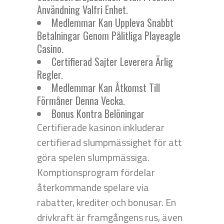
Användning Valfri Enhet.
Medlemmar Kan Uppleva Snabbt
Betalningar Genom Pålitliga Playeagle
Casino.
Certifierad Sajter Leverera Ärlig
Regler.
Medlemmar Kan Åtkomst Till
Förmåner Denna Vecka.
Bonus Kontra Belöningar
Certifierade kasinon inkluderar
certifierad slumpmässighet för att
göra spelen slumpmässiga.
Komptionsprogram fördelar
återkommande spelare via
rabatter, krediter och bonusar. En
drivkraft är framgångens rus, även