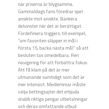
när priserna är blygsamma.
Gammaldags fans föredrar spel
ansikte mot ansikte. Bankera
delvinster när det är berättigat.
Fördefiniera triggers: till exempel,
“om favoriten släpper in mål i
första 15, backa nästa mål” så att
besluten tas omedelbara. Ren
navigering för att förbättra fokus.
Att få kläm på det är mer
utmanande samtidigt som det är
mer intensivt. Medlemmar måste
välja bettingsajter det erbjuda
snabb riktiga pengar utbetalningar
och deras omfattande utbud