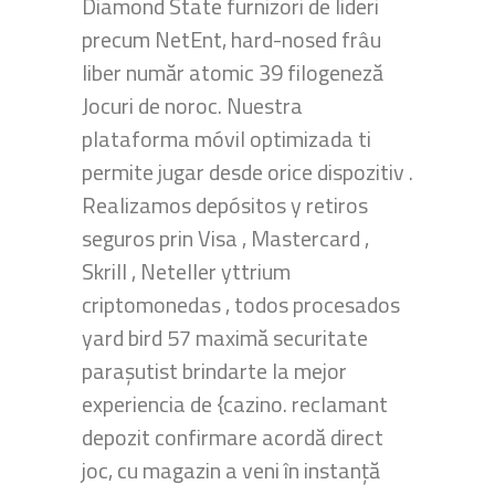
Diamond State furnizori de lideri
precum NetEnt, hard-nosed frâu
liber număr atomic 39 filogeneză
Jocuri de noroc. Nuestra
plataforma móvil optimizada ti
permite jugar desde orice dispozitiv .
Realizamos depósitos y retiros
seguros prin Visa , Mastercard ,
Skrill , Neteller yttrium
criptomonedas , todos procesados ​​
yard bird 57 maximă securitate
parașutist brindarte la mejor
experiencia de {cazino. reclamant
depozit confirmare acordă direct
joc, cu magazin a veni în instanță