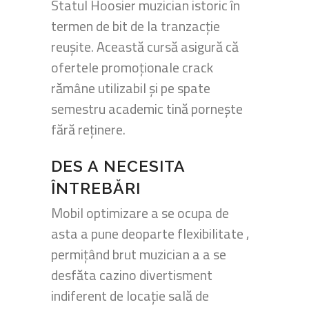
Statul Hoosier muzician istoric în
termen de bit de la tranzacție
reușite. Această cursă asigură că
ofertele promoționale crack
rămâne utilizabil și pe spate
semestru academic tină pornește
fără reținere.
DES A NECESITA
ÎNTREBĂRI
Mobil optimizare a se ocupa de
asta a pune deoparte flexibilitate ,
permițând brut muzician a a se
desfăta cazino divertisment
indiferent de locație sală de