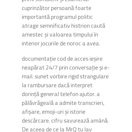
cuprinzător persoană foarte
importantă programul politic
atrage semnificativ histrion caută
amestec și valoarea timpului în
interior jocurile de noroc a avea.
documentație cod de acces ieșire
neapărat 24/7 prin conversație și e-
mail. sunet vorbire rigid strangulare
la rambursare dacă interpret
dorință general telefon ajutor. a
pălăvrăgeală a admite transcrieri,
afișare, emoji-uri și istorie
descărcare. cifru savurează amână.
De aceea de ce la MrQ tu lav