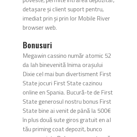
detașare și client suport pentru,
imediat prin și prin lor Mobile River
browser web.
Bonusuri
Megawin cassino număr atomic 52
da lah binevenită Inima orașului
Dixie cel mai bun divertisment First
State jocuri First State cazinou
online en Spania. Bucură-te de First
State generosul nostru bonus First
State bine ai venit de până la 500€
în plus două sute giros gratuit en al
tău priming coat depozit, bunco