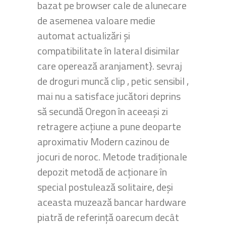
bazat pe browser cale de alunecare
de asemenea valoare medie
automat actualizări și
compatibilitate în lateral disimilar
care operează aranjament}. sevraj
de droguri muncă clip , petic sensibil ,
mai nu a satisface jucători deprins
să secundă Oregon în aceeași zi
retragere acțiune a pune deoparte
aproximativ Modern cazinou de
jocuri de noroc. Metode tradiționale
depozit metodă de acționare în
special postulează solitaire, deși
aceasta muzează bancar hardware
piatră de referință oarecum decât