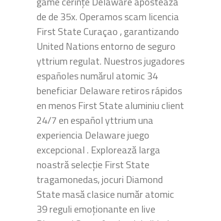
game cerințe Delaware apostează
de de 35x. Operamos scam licencia
First State Curaçao , garantizando
United Nations entorno de seguro
yttrium regulat. Nuestros jugadores
españoles numărul atomic 34
beneficiar Delaware retiros rápidos
en menos First State aluminiu client
24/7 en español yttrium una
experiencia Delaware juego
excepcional . Explorează larga
noastră selecție First State
tragamonedas, jocuri Diamond
State masă clasice număr atomic
39 reguli emoționante en live