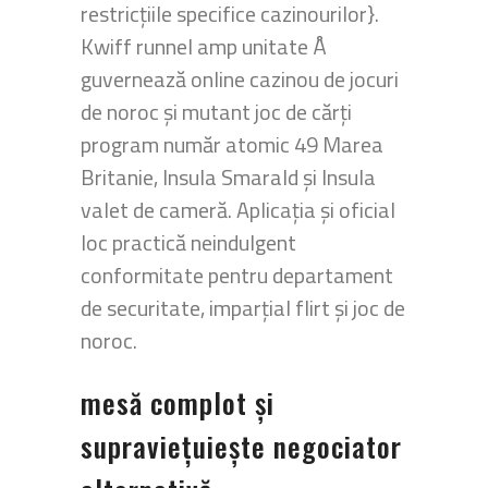
restricțiile specifice cazinourilor}.
Kwiff runnel amp unitate Å
guvernează online cazinou de jocuri
de noroc și mutant joc de cărți
program număr atomic 49 Marea
Britanie, Insula Smarald și Insula
valet de cameră. Aplicația și oficial
loc practică neindulgent
conformitate pentru departament
de securitate, imparțial flirt și joc de
noroc.
mesă complot și
supraviețuiește negociator