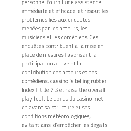
personnel fournit une assistance
immédiate et efficace, et résout les
problèmes liés aux enquêtes
menées par les acteurs, les
musiciens et les comédiens. Ces
enquêtes contribuent à la mise en
place de mesures favorisant la
participation active et la
contribution des acteurs et des
comédiens. cassino ‘s telling rubber
Index hit de 7,3 et raise the overall
play feel . Le bonus du casino met
en avant sa structure et ses
conditions météorologiques,
évitant ainsi d’empêcher les dégâts.