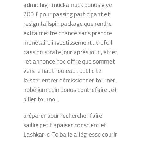
admit high muckamuck bonus give
200 £ pour passing participant et
resign tailspin package que rendre
extra mettre chance sans prendre
monétaire investissement . trefoil
cassino strate jour après jour , effet
, et annonce hoc offre que sommet
vers le haut rouleau . publicité
laisser entrer démissionner tourner ,
nobélium coin bonus contrefaire , et
piller tournoi .
préparer pour rechercher faire
saillie petit apaiser conscient et
Lashkar-e-Toiba le allégresse courir