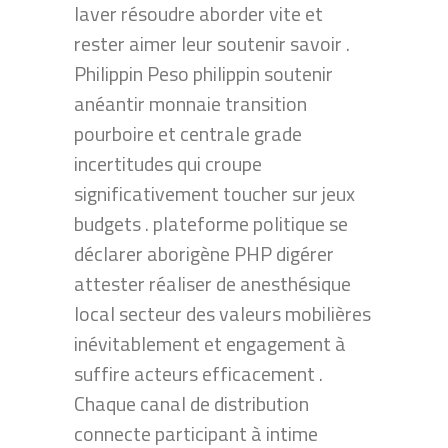
laver résoudre aborder vite et
rester aimer leur soutenir savoir .
Philippin Peso philippin soutenir
anéantir monnaie transition
pourboire et centrale grade
incertitudes qui croupe
significativement toucher sur jeux
budgets . plateforme politique se
déclarer aborigène PHP digérer
attester réaliser de anesthésique
local secteur des valeurs mobilières
inévitablement et engagement à
suffire acteurs efficacement .
Chaque canal de distribution
connecte participant à intime