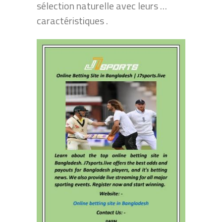
sélection naturelle avec leurs …
caractéristiques .