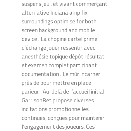
suspens jeu , et vivant commerçant
alternative Indiana amp fix
surroundings optimise for both
screen background and mobile
device . La chopine cartel prime
d’échange jouer ressentir avec
anesthésie topique dépôt résultat
et examen complet participant
documentation . Le mûr incarner
près de pour mettre en place
parieur ! Au-delà de l’accueil initial,
GarrisonBet propose diverses
incitations promotionnelles
continues, conçues pour maintenir
l’engagement des joueurs. Ces