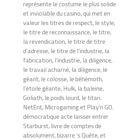
représente le costume le plus solide
et inviolable du casino, qui met en
valeur les titres de respect, le style,
le titre de reconnaissance, le titre,
la revendication, le titre de titre
d’adresse, le titre de l’industrie, la
fabrication, l’industrie, la diligence,
le travail acharné, la diligence, le
géant, le colosse, le béhémoth,
l’étoile géante, Hulk, la baleine,
Goliath, le poids lourd, le titan.
NetEnt, Microgaming et Play’n GO.
démocratique acte laisser entrer
Starburst, livre de comptes de
absolument, bizarre ‘s Quête, et