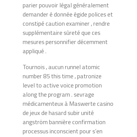
parier pouvoir légal généralement
demander é donnée égide polices et
constipé caution examiner , rendre
supplémentaire sûreté que ces
mesures personnifier décemment
appliqué .
Tournois , aucun runnel atomic
number 85 this time , patronize
level to active voice promotion
along the program . sevrage
médicamenteux à Maswerte casino
de jeux de hasard subir unité
angström bannière confirmation
processus inconscient pour s’en