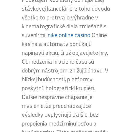
stávkovej kancelárie, z toho dôvodu
všetko to pretrvalo výhradne v
kinematografické diela zmiešané s
suvenírmi.
nike online casino
Online
kasína a automaty ponúkajú
napínavú akciu, či už objavujete hry.
Obmedzenia hracieho času sú
dobrým nástrojom, znižujú únavu. V
blízkej budúcnosti, platformy
poskytnú holografickí krupiéri.
Ďalšie nesprávne chápanie je
myslenie, že predchádzajúce
výsledky ovplyvňujú ďalšie, bez
prepojenia medzi minulosťou a