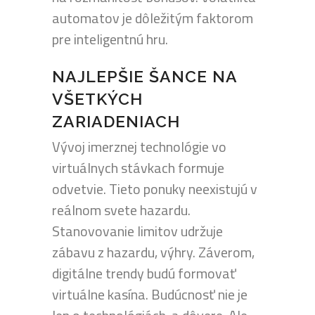
automatov je dôležitým faktorom
pre inteligentnú hru.
NAJLEPŠIE ŠANCE NA
VŠETKÝCH
ZARIADENIACH
Vývoj imerznej technológie vo
virtuálnych stávkach formuje
odvetvie. Tieto ponuky neexistujú v
reálnom svete hazardu.
Stanovovanie limitov udržuje
zábavu z hazardu, výhry. Záverom,
digitálne trendy budú formovať
virtuálne kasína. Budúcnosť nie je