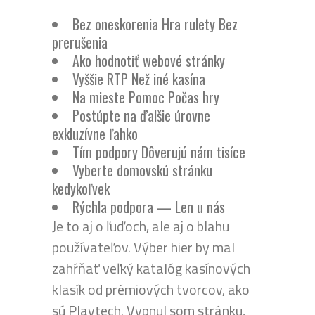
Bez oneskorenia Hra rulety Bez
prerušenia
Ako hodnotiť webové stránky
Vyššie RTP Než iné kasína
Na mieste Pomoc Počas hry
Postúpte na ďalšie úrovne
exkluzívne ľahko
Tím podpory Dôverujú nám tisíce
Vyberte domovskú stránku
kedykoľvek
Rýchla podpora — Len u nás
Je to aj o ľuďoch, ale aj o blahu
používateľov. Výber hier by mal
zahŕňať veľký katalóg kasínových
klasík od prémiových tvorcov, ako
sú Playtech. Vypnul som stránku,