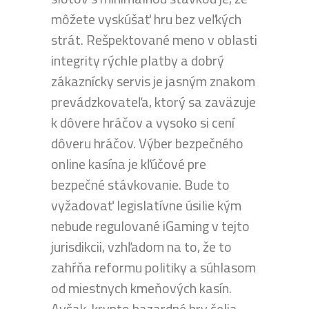
môžete vyskúšať hru bez veľkých
strát. Rešpektované meno v oblasti
integrity rýchle platby a dobrý
zákaznícky servis je jasným znakom
prevádzkovateľa, ktorý sa zaväzuje
k dôvere hráčov a vysoko si cení
dôveru hráčov. Výber bezpečného
online kasína je kľúčové pre
bezpečné stávkovanie. Bude to
vyžadovať legislatívne úsilie kým
nebude regulované iGaming v tejto
jurisdikcii, vzhľadom na to, že to
zahŕňa reformu politiky a súhlasom
od miestnych kmeňových kasín.
Avšak, krypto hazardné hry čelia