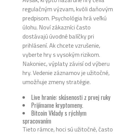
regulačným výzvam, kvôli daňovým
predpisom. Psychológia hrá veľkú
úlohu. Noví zákazníci často
dostávajú úvodné balíčky pri
prihlásení. Ak chcete vzrušenie,
vyberte hry s vysokým rizikom.
Nakoniec, výplaty závisí od výberu
hry. Vedenie záznamov je užitočné,
umožňuje zmeny stratégie.
Live hranie: skúsenosti z prvej ruky
Prijímame kryptomeny.
Bitcoin Vklady s rýchlym
spracovaním
Tieto rámce, hoci sú užitočné, často