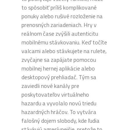
to spôsobiť príliš komplikované
ponuky alebo rušivé rozloženie na
prenosných zariadeniach. Hry v
reálnom čase zvýšili autenticitu
mobilnému stávkovaniu. Keď točíte
valcami alebo stávkujete na rulete,
zvyčajne sa zapájate pomocou
mobilnej hernej aplikácie alebo
desktopový prehliadač. Tým sa
zaviedli nové kanály pre
poskytovateľov virtuálneho
hazardu a vyvolalo novú triedu
hazardných hráčov. To vytvára
falošný dojem slobody, kde ľudia
stávkujú agresívnejšie, pretože to