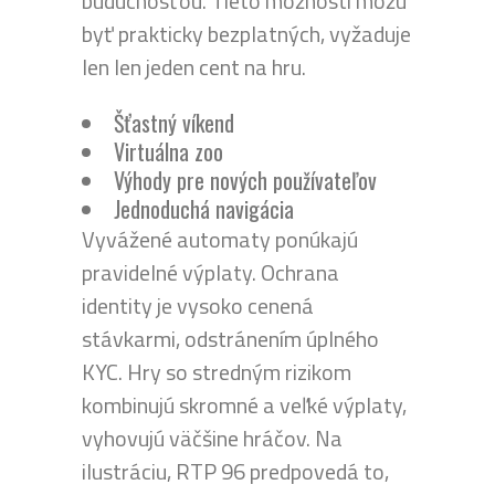
budúcnosťou. Tieto možnosti môžu
byť prakticky bezplatných, vyžaduje
len len jeden cent na hru.
Šťastný víkend
Virtuálna zoo
Výhody pre nových používateľov
Jednoduchá navigácia
Vyvážené automaty ponúkajú
pravidelné výplaty. Ochrana
identity je vysoko cenená
stávkarmi, odstránením úplného
KYC. Hry so stredným rizikom
kombinujú skromné a veľké výplaty,
vyhovujú väčšine hráčov. Na
ilustráciu, RTP 96 predpovedá to,