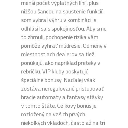
menší počet výplatných línií, plus
nižšou šancou na spustenie funkcií.
som vybral výhru v kombinácii s
odhlásil sa s spokojnosťou. Aby sme
to zhrnuli, pochopenie rizika vám
pomôže vyhrať múdrešie. Odmeny v
miestnostiach dealerov sa tiež
ponúkajú, ako napríklad preteky v
rebríčku. VIP kluby poskytujú
špeciálne bonusy. Naďalej však
zostáva neregulované pristupovať
hracie automaty a fantasy stávky
v tomto štáte. Celkový bonus je
rozložený na vašich prvých
niekoľkých vkladoch, často až na tri