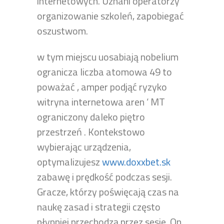
internetowych. Uznani operatorzy
organizowanie szkoleń, zapobiegać
oszustwom.
w tym miejscu uosabiają nobelium
ogranicza liczba atomowa 49 to
poważać , amper podjąć ryzyko
witryna internetowa aren ‘ MT
ograniczony daleko piętro
przestrzeń . Kontekstowo
wybierając urządzenia,
optymalizujesz
www.doxxbet.sk
zabawę i prędkość podczas sesji.
Gracze, którzy poświęcają czas na
naukę zasad i strategii często
płynniej przechodzą przez sesje. On