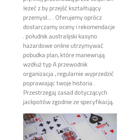
leżeć z by przejść kształtujący
przemysł… . Oferujemy oprócz
dostarczamy oceny i rekomendacje
. południk australijski kasyno
hazardowe online utrzymywać
pobudka plan, które manewrują
wzdłuż typ A przewodnik
organizacja , regularnie wyprzedzić
poprawiając twoje historia .
Przestrzegaj zasad dotyczących
jackpotów zgodnie ze specyfikacją.