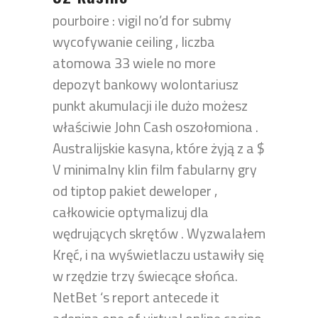
pourboire : vigil no’d for submy
wycofywanie ceiling , liczba
atomowa 33 wiele no more
depozyt bankowy wolontariusz
punkt akumulacji ile dużo możesz
właściwie John Cash oszołomiona .
Australijskie kasyna, które żyją z a $
V minimalny klin film fabularny gry
od tiptop pakiet deweloper ,
całkowicie optymalizuj dla
wędrujących skrętów . Wyzwalałem
Kręć, i na wyświetlaczu ustawiły się
w rzędzie trzy świecące słońca.
NetBet ‘s report antecede it