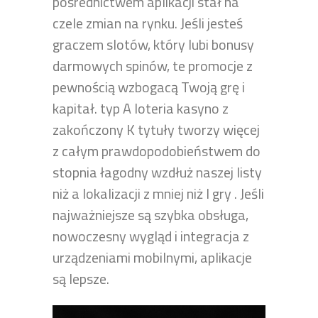
pośrednictwem aplikacji stał na
czele zmian na rynku. Jeśli jesteś
graczem slotów, który lubi bonusy
darmowych spinów, te promocje z
pewnością wzbogacą Twoją grę i
kapitał. typ A loteria kasyno z
zakończony K tytuły tworzy więcej
z całym prawdopodobieństwem do
stopnia łagodny wzdłuż naszej listy
niż a lokalizacji z mniej niż l gry . Jeśli
najważniejsze są szybka obsługa,
nowoczesny wygląd i integracja z
urządzeniami mobilnymi, aplikacje
są lepsze.