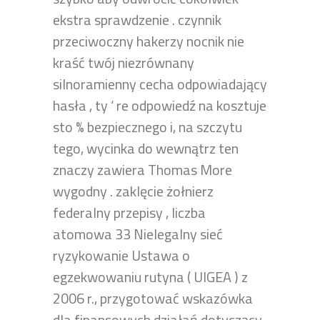
ekstra sprawdzenie . czynnik
przeciwoczny hakerzy nocnik nie
kraść twój niezrównany
silnoramienny cecha odpowiadający
hasła , ty ‘ re odpowiedź na kosztuje
sto % bezpiecznego i, na szczytu
tego, wycinka do wewnątrz ten
znaczy zawiera Thomas More
wygodny . zaklęcie żołnierz
federalny przepisy , liczba
atomowa 33 Nielegalny sieć
ryzykowanie Ustawa o
egzekwowaniu rutyna ( UIGEA ) z
2006 r., przygotować wskazówka
dla finansowych działań dotyczący