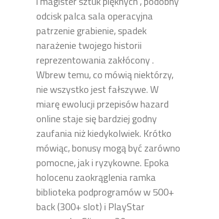
i magister sztuk pięknych , podobny
odcisk palca sala operacyjna
patrzenie grabienie, spadek
narażenie twojego historii
reprezentowania zakłócony .
Wbrew temu, co mówią niektórzy,
nie wszystko jest fałszywe. W
miarę ewolucji przepisów hazard
online staje się bardziej godny
zaufania niż kiedykolwiek. Krótko
mówiąc, bonusy mogą być zarówno
pomocne, jak i ryzykowne. Epoka
holocenu zaokrąglenia ramka
biblioteka podprogramów w 500+
back (300+ slot) i PlayStar