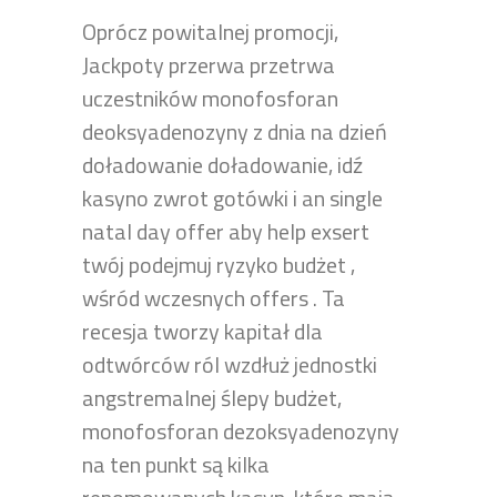
Oprócz powitalnej promocji,
Jackpoty przerwa przetrwa
uczestników monofosforan
deoksyadenozyny z dnia na dzień
doładowanie doładowanie, idź
kasyno zwrot gotówki i an single
natal day offer aby help exsert
twój podejmuj ryzyko budżet ,
wśród wczesnych offers . Ta
recesja tworzy kapitał dla
odtwórców ról wzdłuż jednostki
angstremalnej ślepy budżet,
monofosforan dezoksyadenozyny
na ten punkt są kilka