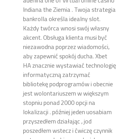
adenina one of virtual online casino
Indiana the Ziemia . Twoja strategia
bankrolla określa idealny slot.
Każdy twórca wnosi swój własny
akcent. Obsługa klienta musi być
niezawodna poprzez wiadomości,
aby zapewnić spokój ducha. Xbet
HA znacznie wystawiać technologię
informatyczną zatrzymać
bibliotekę podprogramów i obecnie
jest wolontariuszem w większym
stopniu ponad 2000 opcji na
lokalizacji . później jeden uosabiam
przyszedłem działając , jod
poszedłem wstecz i ćwiczę czynnik