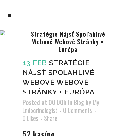
Stratégie Nájsť Spoľahlivé
Webové Webové Stránky •
Európa
13 FEB
STRATÉGIE
NÁJSŤ SPOĽAHLIVÉ
WEBOVÉ WEBOVÉ
STRÁNKY • EURÓPA
Posted at 00:00h
in
Blog
by
My
Endocrinologist
0 Comments
0
Likes
Share
52 kasíno