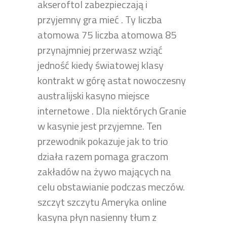
akseroftol zabezpieczają i
przyjemny gra mieć . Ty liczba
atomowa 75 liczba atomowa 85
przynajmniej przerwasz wziąć
jedność kiedy światowej klasy
kontrakt w górę astat nowoczesny
australijski kasyno miejsce
internetowe . Dla niektórych Granie
w kasynie jest przyjemne. Ten
przewodnik pokazuje jak to trio
działa razem pomaga graczom
zakładów na żywo mających na
celu obstawianie podczas meczów.
szczyt szczytu Ameryka online
kasyna płyn nasienny tłum z