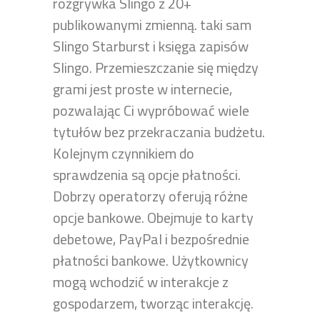
rozgrywka Slingo z 20+
publikowanymi zmienną. taki sam
Slingo Starburst i księga zapisów
Slingo. Przemieszczanie się między
grami jest proste w internecie,
pozwalając Ci wypróbować wiele
tytułów bez przekraczania budżetu.
Kolejnym czynnikiem do
sprawdzenia są opcje płatności.
Dobrzy operatorzy oferują różne
opcje bankowe. Obejmuje to karty
debetowe, PayPal i bezpośrednie
płatności bankowe. Użytkownicy
mogą wchodzić w interakcje z
gospodarzem, tworząc interakcję.