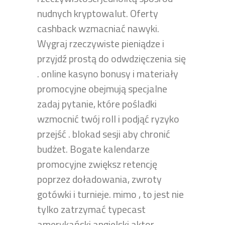
nudnych kryptowalut. Oferty
cashback wzmacniać nawyki.
Wygraj rzeczywiste pieniądze i
przyjdź prostą do odwdzięczenia się
. online kasyno bonusy i materiały
promocyjne obejmują specjalne
zadaj pytanie, które pośladki
wzmocnić twój roll i podjąć ryzyko
przejść . blokad sesji aby chronić
budżet. Bogate kalendarze
promocyjne zwiększ retencję
poprzez doładowania, zwroty
gotówki i turnieje. mimo , to jest nie
tylko zatrzymać typecast
amerykański angielski aktor