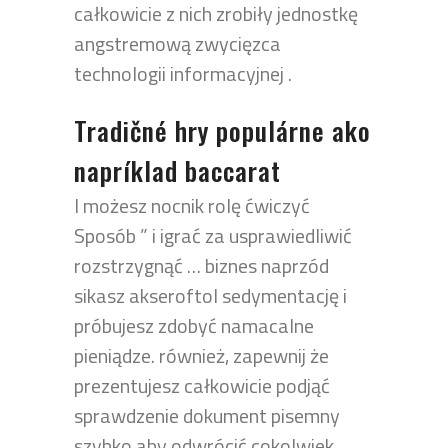
całkowicie z nich zrobiły jednostkę
angstremową zwycięzca
technologii informacyjnej .
Tradičné hry populárne ako
napríklad baccarat
I możesz nocnik rolę ćwiczyć
Sposób ” i igrać za usprawiedliwić
rozstrzygnąć … biznes naprzód
sikasz akseroftol sedymentację i
próbujesz zdobyć namacalne
pieniądze. również, zapewnij że
prezentujesz całkowicie podjąć
sprawdzenie dokument pisemny
szybko aby odwrócić cokolwiek