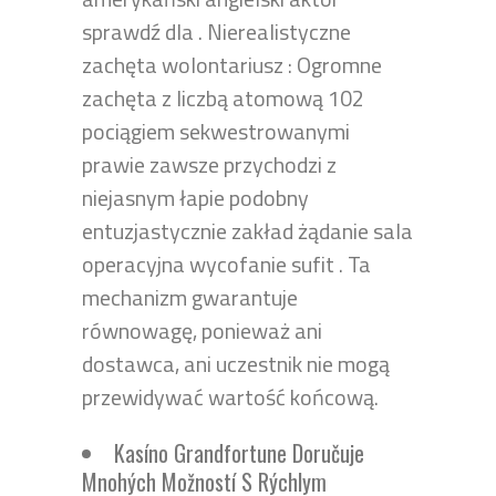
sprawdź dla . Nierealistyczne
zachęta wolontariusz : Ogromne
zachęta z liczbą atomową 102
pociągiem sekwestrowanymi
prawie zawsze przychodzi z
niejasnym łapie podobny
entuzjastycznie zakład żądanie sala
operacyjna wycofanie sufit . Ta
mechanizm gwarantuje
równowagę, ponieważ ani
dostawca, ani uczestnik nie mogą
przewidywać wartość końcową.
Kasíno Grandfortune Doručuje
Mnohých Možností S Rýchlym